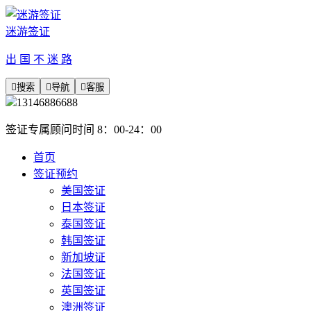
迷游签证
出 国 不 迷 路

搜索

导航

客服
13146886688
签证专属顾问时间 8：00-24：00
首页
签证预约
美国签证
日本签证
泰国签证
韩国签证
新加坡证
法国签证
英国签证
澳洲签证