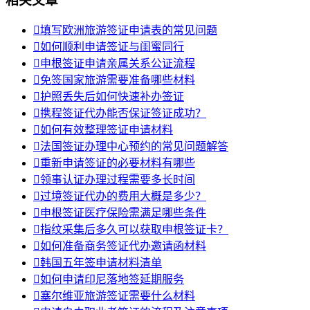
相关文章

填写欧洲旅游签证申请表的常见问题

如何顺利申请签证与闺蜜同行

申根签证申请亲属关系公证流程

免签国家旅游需要准备哪些材料

护照丢失后如何快速补办签证

携程签证代办能否保证签证成功？

如何有效整理签证申请材料

法国签证办理中心预约的常见问题解答

重新申请签证的必要材料有哪些

领事认证办理过程需要多长时间

过境签证代办的费用大概是多少？

申根签证医疗保险需满足哪些条件

指纹采集后多久可以获取申根签证卡？

如何准备商务签证代办邀请函材料

韩国五年签申请材料清单

如何申请印尼落地签延期服务

塞尔维亚旅游签证需要什么材料