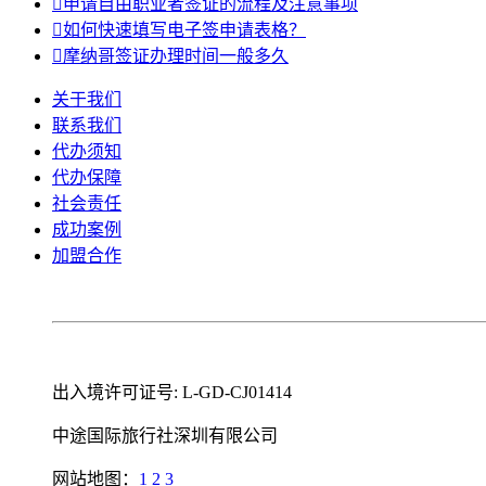

申请自由职业者签证的流程及注意事项

如何快速填写电子签申请表格？

摩纳哥签证办理时间一般多久
关于我们
联系我们
代办须知
代办保障
社会责任
成功案例
加盟合作
出入境许可证号: L-GD-CJ01414
中途国际旅行社深圳有限公司
网站地图：
1
2
3