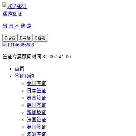
迷游签证
出 国 不 迷 路

搜索

导航

客服
13146886688
签证专属顾问时间 8：00-24：00
首页
签证预约
美国签证
日本签证
泰国签证
韩国签证
新加坡证
法国签证
英国签证
澳洲签证