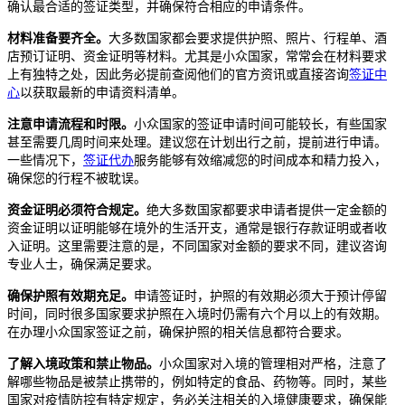
确认最合适的签证类型，并确保符合相应的申请条件。
材料准备要齐全。
大多数国家都会要求提供护照、照片、行程单、酒
店预订证明、资金证明等材料。尤其是小众国家，常常会在材料要求
上有独特之处，因此务必提前查阅他们的官方资讯或直接咨询
签证中
心
以获取最新的申请资料清单。
注意申请流程和时限。
小众国家的签证申请时间可能较长，有些国家
甚至需要几周时间来处理。建议您在计划出行之前，提前进行申请。
一些情况下，
签证代办
服务能够有效缩减您的时间成本和精力投入，
确保您的行程不被耽误。
资金证明必须符合规定。
绝大多数国家都要求申请者提供一定金额的
资金证明以证明能够在境外的生活开支，通常是银行存款证明或者收
入证明。这里需要注意的是，不同国家对金额的要求不同，建议咨询
专业人士，确保满足要求。
确保护照有效期充足。
申请签证时，护照的有效期必须大于预计停留
时间，同时很多国家要求护照在入境时仍需有六个月以上的有效期。
在办理小众国家签证之前，确保护照的相关信息都符合要求。
了解入境政策和禁止物品。
小众国家对入境的管理相对严格，注意了
解哪些物品是被禁止携带的，例如特定的食品、药物等。同时，某些
国家对疫情防控有特定规定，务必关注相关的入境健康要求，确保能