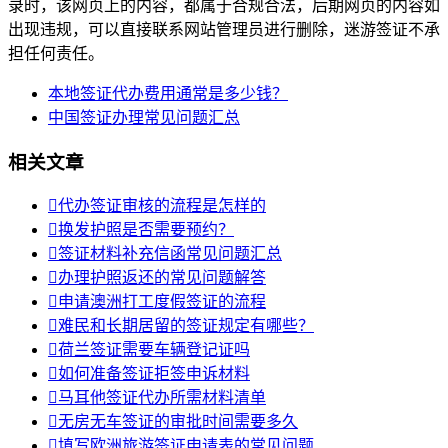
录时，该网页上的内容，都属于合规合法，后期网页的内容如
出现违规，可以直接联系网站管理员进行删除，迷游签证不承
担任何责任。
本地签证代办费用通常是多少钱？
中国签证办理常见问题汇总
相关文章

代办签证审核的流程是怎样的

换发护照是否需要预约？

签证材料补充信函常见问题汇总

办理护照返还的常见问题解答

申请澳洲打工度假签证的流程

难民和长期居留的签证规定有哪些？

荷兰签证需要车辆登记证吗

如何准备签证拒签申诉材料

马耳他签证代办所需材料清单

无房无车签证的审批时间需要多久

填写欧洲旅游签证申请表的常见问题