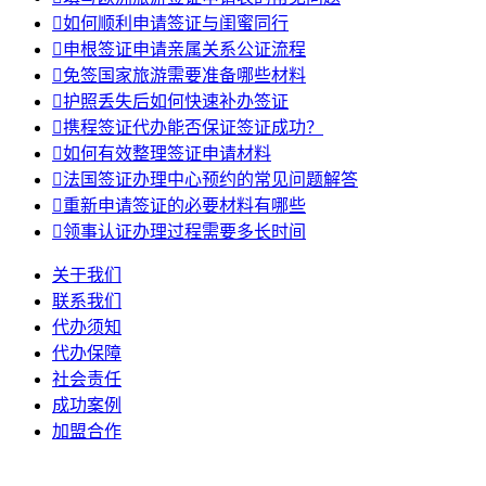

如何顺利申请签证与闺蜜同行

申根签证申请亲属关系公证流程

免签国家旅游需要准备哪些材料

护照丢失后如何快速补办签证

携程签证代办能否保证签证成功？

如何有效整理签证申请材料

法国签证办理中心预约的常见问题解答

重新申请签证的必要材料有哪些

领事认证办理过程需要多长时间
关于我们
联系我们
代办须知
代办保障
社会责任
成功案例
加盟合作