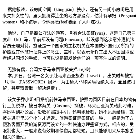
据他叙述，该房间空间（kōng jiān）狭小，还有另一间小房间是用
来关押女性的，里头拥挤得连坐的地方都没有，估计有孕妇（Pregnant
women）和小孩等，令他感觉(feel)像到了人间炼狱。
他说，自己是奉公守法的游客，且有合法签证(visa)，这是自己第三
度赴（fù）马，早前都没有问题(Emerson)，却没想到这次意外遭执法
官员无理对待。签证是一个国家的主权机关在本国或外国公民所持的
护照或其他旅行证件上的签注、盖印，以表示允许其出入本国国境或
者经过国境的手续，也可以说是颁发给他们的一项签注式的证明。
无独有偶，台湾女子马来西亚被关押35小时
本月9日，台湾一名女子赴马来西亚旅游（travel），出关时却被指
「护照（PASSWORD）损坏」为由遭大马移民局拒绝入境，並且被扣
留，甚至遭索取「解决经费」。
该女子乔小姐9日搭机前往马来西亚，护照內页因日前在日本购物有
钉上免税单，被日本海关（Customs）撕破，马来西亚海关藉此刁难，
將她叫到办公室，没收护照跟手机，还叫她给钱，她不愿意给钱，就
被关进牢里35个小时才遣返。旅游签证是签证的一种，一般是为了方
便游客而开发旅游资源而设立的一种快速办理签证方式，相应的，受
限制也大，一般来说有效期和停留期都较短，且只能够用来从事旅游
相关的活动。