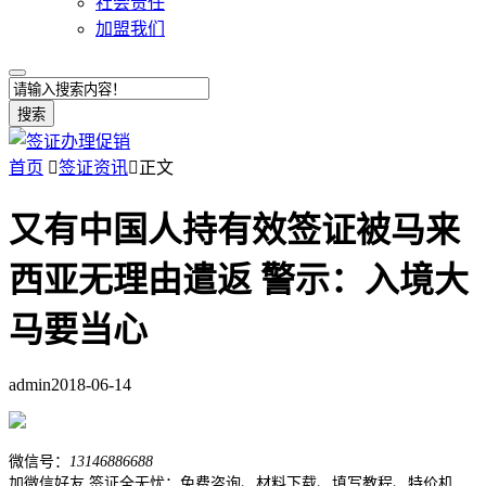
社会责任
加盟我们
搜索
首页

签证资讯

正文
又有中国人持有效签证被马来
西亚无理由遣返 警示：入境大
马要当心
admin
2018-06-14
微信号：
13146886688
加微信好友,签证全无忧：免费咨询、材料下载、填写教程、特价机