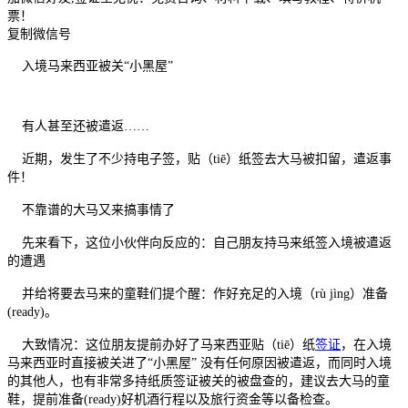
票！
复制微信号
入境马来西亚被关“小黑屋”
有人甚至还被遣返……
近期，发生了不少持电子签，贴（tiē）纸签去大马被扣留，遣返事
件！
不靠谱的大马又来搞事情了
先来看下，这位小伙伴向反应的：自己朋友持马来纸签入境被遣返
的遭遇
并给将要去马来的童鞋们提个醒：作好充足的入境（rù jìng）准备
(ready)。
大致情况：这位朋友提前办好了马来西亚贴（tiē）纸
签证
，在入境
马来西亚时直接被关进了“小黑屋” 没有任何原因被遣返，而同时入境
的其他人，也有非常多持纸质签证被关的被盘查的，建议去大马的童
鞋，提前准备(ready)好机酒行程以及旅行资金等以备检查。