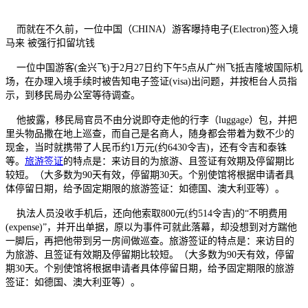
而就在不久前，一位中国（CHINA）游客曝持电子(Electron)签入境
马来 被强行扣留坑钱
一位中国游客(金兴飞)于2月27日约下午5点从广州飞抵吉隆坡国际机
场，在办理入境手续时被告知电子签证(visa)出问题，并按柜台人员指
示，到移民局办公室等待调查。
他披露，移民局官员不由分说即夺走他的行李（luggage）包，并把
里头物品撒在地上巡查，而自己是名商人，随身都会带着为数不少的
现金，当时就携带了人民币约1万元(约6430令吉)，还有令吉和泰铢
等。
旅游签证
的特点是：来访目的为旅游、且签证有效期及停留期比
较短。（大多数为90天有效，停留期30天。个别使馆将根据申请者具
体停留日期，给予固定期限的旅游签证：如德国、澳大利亚等）。
执法人员没收手机后，还向他索取800元(约514令吉)的“不明费用
(expense)”，并开出单据，原以为事件可就此落幕，却没想到对方踹他
一脚后，再把他带到另一房间做巡查。旅游签证的特点是：来访目的
为旅游、且签证有效期及停留期比较短。（大多数为90天有效，停留
期30天。个别使馆将根据申请者具体停留日期，给予固定期限的旅游
签证：如德国、澳大利亚等）。