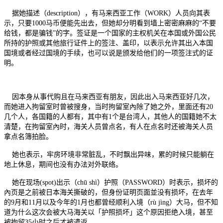
据她描述（description），有马来西亚工作（WORK）人员向其表
示，只要1000马币便能先出去，但她却分明看到墙上密密麻麻的“不要
给钱，都是骗钱”的字。签证是一个国家的主权机关在本国或外国公民
所持的护照或其他旅行证件上的签注、盖印，以表示允许其出入本国
国境或者经过国境的手续，也可以说是颁发给他们的一项签注式的证
明。
因本身从事代购且在马来西亚有朋友，因此出入马来西亚好几次，
而她进入拘留室时曾被搜身，当时拘留室內除了她之外，里面还有20
几个人，各国籍的人都有，其中有1个是台湾人，其他人的国籍她不太
清楚，在拘留室內时，海关人员曾点名，有人在点名时还被海关人员
拿点名簿拍脸。
她也表示，牢房环境非常脏乱，不时飘出异味，累的时候只能躺在
地上休息，期间也没有办法对外联络。
她在现场(spot)出示（chū shì）护照（PASSWORD）时表示，损坏的
內页是之前被日本海关撕破的，但身份证明页面並没有损坏，在去年
的9月和11月以及今年的1月也都曾经顺利入境（rù jìng）大马，但不知
道为什么这次会被大马海关以「护照损坏」这个原因拒绝入境，甚至
被拘留35小时之后才被遣返。