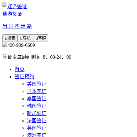
迷游签证
出 国 不 迷 路

搜索

导航

客服
400-909-6669
签证专属顾问时间 8：00-24：00
首页
签证预约
美国签证
日本签证
泰国签证
韩国签证
新加坡证
法国签证
英国签证
澳洲签证