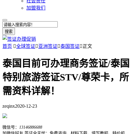
社会责任
加盟我们
搜索
首页

全球签证

亚洲签证

泰国签证

正文
泰国目前可办理商务签证/泰国
特别旅游签证STV/尊荣卡，所
需资料详解！
zeqinx
2020-12-23
微信号：
13146886688
加微信好友,签证全无忧：免费咨询、材料下载、填写教程、特价机