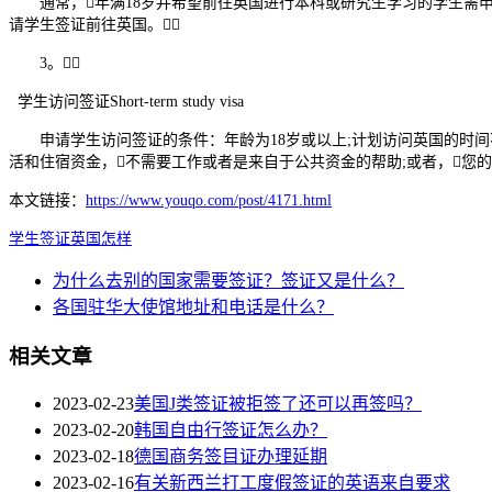
通常，年满18岁并希望前往英国进行本科或研究生学习的学生需申
请学生签证前往英国。
3。
学生访问签证Short-term study visa
申请学生访问签证的条件：年龄为18岁或以上;计划访问英国的时间不
活和住宿资金，不需要工作或者是来自于公共资金的帮助;或者，您
本文链接：
https://www.youqo.com/post/4171.html
学生签证
英国
怎样
为什么去别的国家需要签证？签证又是什么？
各国驻华大使馆地址和电话是什么？
相关文章
2023-02-23
美国J类签证被拒签了还可以再签吗？
2023-02-20
韩国自由行签证怎么办？
2023-02-18
德国商务签目证办理延期
2023-02-16
有关新西兰打工度假签证的英语来自要求