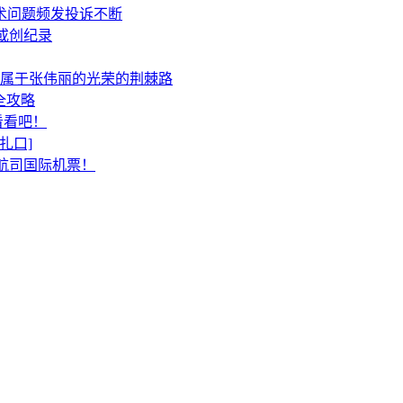
术问题频发投诉不断
或创纪录
，属于张伟丽的光荣的荆棘路
证全攻略
看看吧！
扎口]
航司国际机票！