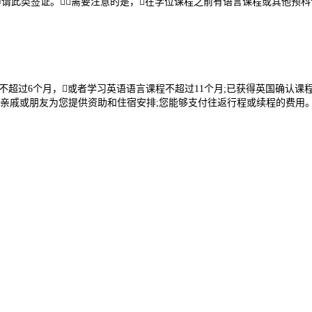
请此类签证。需要注意的是，在学位课程之前有语言课程或其他预科
超过6个月，或者学习英语语言课程不超过11个月;已获得英国确认课程
的亲戚或朋友为您提供资助和住宿安排;您能够支付往返行程或续程的费用。