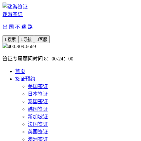
迷游签证
出 国 不 迷 路

搜索

导航

客服
400-909-6669
签证专属顾问时间 8：00-24：00
首页
签证预约
美国签证
日本签证
泰国签证
韩国签证
新加坡证
法国签证
英国签证
澳洲签证