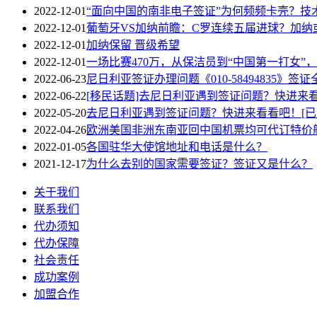
2022-12-01
“面向中国的南非电子签证”为何频频卡壳？技
2022-12-01
葡萄牙VS加纳前瞻：C罗连续五届进球？加纳
2022-12-01
加纳保留 晋级希望
2022-12-01
一场比赛470万，从保洁员到“中国第一打女”
2022-06-23
尼日利亚签证办理问题《010-58494835》签
2022-06-22
[移民话题]去尼日利亚遇到签证问题？快进来
2022-05-20
去尼日利亚遇到签证问题？快进来看看吧！[已
2022-04-26
欧洲美国非洲东南亚回中国机票均可代订特价
2022-01-05
各国驻华大使馆地址和电话是什么？
2021-12-17
为什么去别的国家需要签证？签证又是什么？
关于我们
联系我们
代办须知
代办保障
社会责任
成功案例
加盟合作