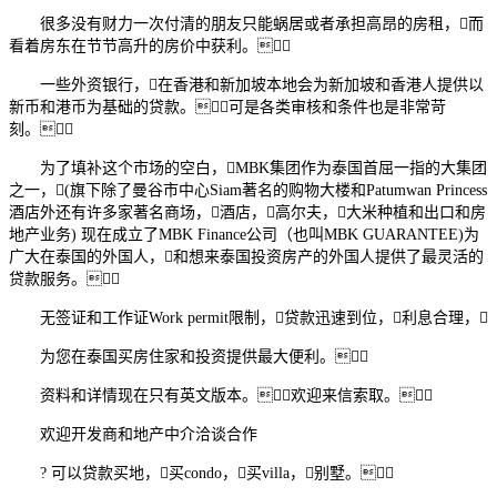
很多没有财力一次付清的朋友只能蜗居或者承担高昂的房租，而
看着房东在节节高升的房价中获利。
一些外资银行，在香港和新加坡本地会为新加坡和香港人提供以
新币和港币为基础的贷款。可是各类审核和条件也是非常苛
刻。
为了填补这个市场的空白，MBK集团作为泰国首屈一指的大集团
之一，(旗下除了曼谷市中心Siam著名的购物大楼和Patumwan Princess
酒店外还有许多家著名商场，酒店，高尔夫，大米种植和出口和房
地产业务) 现在成立了MBK Finance公司（也叫MBK GUARANTEE)为
广大在泰国的外国人，和想来泰国投资房产的外国人提供了最灵活的
贷款服务。
无签证和工作证Work permit限制，贷款迅速到位，利息合理，
为您在泰国买房住家和投资提供最大便利。
资料和详情现在只有英文版本。欢迎来信索取。
欢迎开发商和地产中介洽谈合作
? 可以贷款买地，买condo，买villa，别墅。