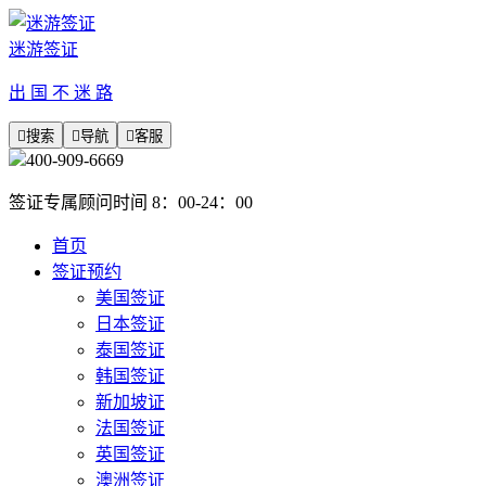
迷游签证
出 国 不 迷 路

搜索

导航

客服
400-909-6669
签证专属顾问时间 8：00-24：00
首页
签证预约
美国签证
日本签证
泰国签证
韩国签证
新加坡证
法国签证
英国签证
澳洲签证