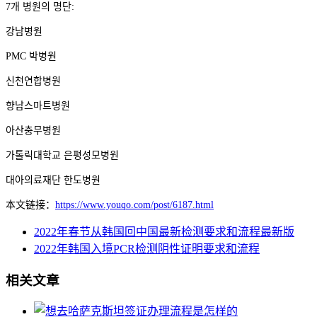
7개 병원의 명단:
강남병원
PMC 박병원
신천연합병원
향남스마트병원
아산충무병원
가톨릭대학교 은평성모병원
대아의료재단 한도병원
本文链接：
https://www.youqo.com/post/6187.html
2022年春节从韩国回中国最新检测要求和流程最新版
2022年韩国入境PCR检测阴性证明要求和流程
相关文章