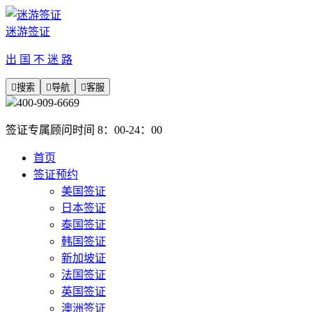
迷游签证
出 国 不 迷 路

搜索

导航

客服
400-909-6669
签证专属顾问时间 8：00-24：00
首页
签证预约
美国签证
日本签证
泰国签证
韩国签证
新加坡证
法国签证
英国签证
澳洲签证