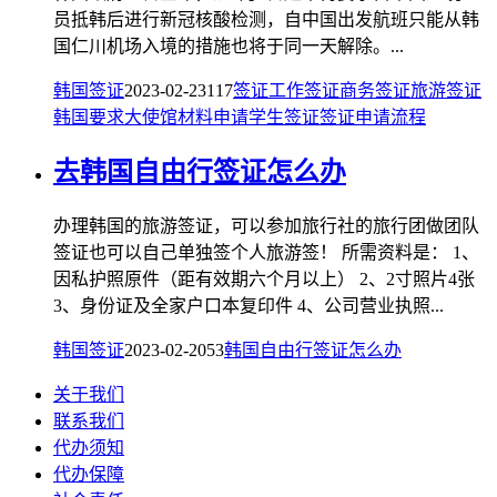
员抵韩后进行新冠核酸检测，自中国出发航班只能从韩
国仁川机场入境的措施也将于同一天解除。...
韩国签证
2023-02-23
117
签证
工作签证
商务签证
旅游签证
韩国
要求
大使馆
材料
申请
学生签证
签证申请
流程
去韩国自由行签证怎么办
办理韩国的旅游签证，可以参加旅行社的旅行团做团队
签证也可以自己单独签个人旅游签！ 所需资料是： 1、
因私护照原件（距有效期六个月以上） 2、2寸照片4张
3、身份证及全家户口本复印件 4、公司营业执照...
韩国签证
2023-02-20
53
韩国
自由行
签证
怎么办
关于我们
联系我们
代办须知
代办保障