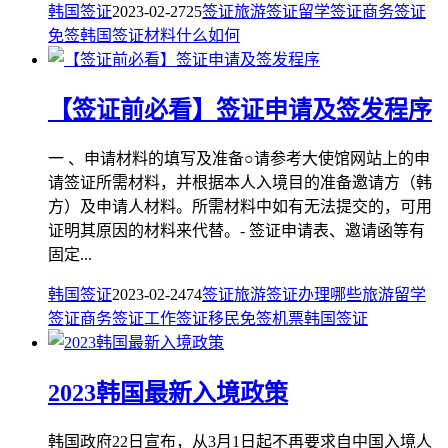
韩国签证
2023-02-27
25
签证
旅游签证
留学签证
商务签证
免签
韩国签证
材料
什么
如何
【签证前必看】签证申请及签发程序
一 、申请材料的填写及准备○请参考大使馆网站上的申
请签证所需材料，并根据本人入境目的准备邀请方（韩
方）及申请人材料。所需材料中如有无法提交的，可用
证明其原因的材料来代替。- 签证申请表、邀请函等有
固定...
韩国签证
2023-02-24
74
签证
旅游签证
办理
哪些
旅游
留学
签证
商务签证
工作签证
移民
免签
机票
韩国签证
2023韩国最新入境政策
韩国政府22日宣布，从3月1日起不再要求自中国入境人