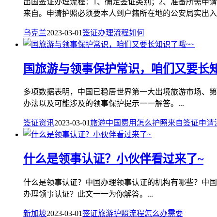
出国签证办理流程：1、确定签证类别；2、准备所需申请
来自。申请护照必须要本人到户籍所在地的公安局实出入境
乌克兰
2023-03-01
签证
办理
流程
如何
国旅游与领事保护常识，咱们又要长知
多项数据表明，中国已稳居世界第一大出境旅游市场、第
办法以及可能涉及的领事保护提示一一解答。...
签证资讯
2023-03-01
旅游
中国
费用
怎么
护照
来自
签证申请
什么是领事认证？小伙伴看过来了~
什么是领事认证？中国办理领事认证的机构有哪些？中国
办理领事认证？此文一一为你解答。...
新加坡
2023-03-01
签证
旅游
护照
流程
怎么办
需要