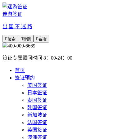
迷游签证
出 国 不 迷 路

搜索

导航

客服
400-909-6669
签证专属顾问时间 8：00-24：00
首页
签证预约
美国签证
日本签证
泰国签证
韩国签证
新加坡证
法国签证
英国签证
澳洲签证