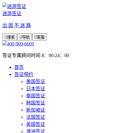
迷游签证
出 国 不 迷 路

搜索

导航

客服
400-909-6669
签证专属顾问时间 8：00-24：00
首页
签证预约
美国签证
日本签证
泰国签证
韩国签证
新加坡证
法国签证
英国签证
澳洲签证