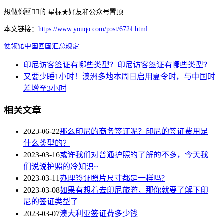
想做你的 星标★好友和公众号置顶
本文链接：
https://www.youqo.com/post/6724.html
使领馆
中国
回国
汇总
规定
印尼访客签证有哪些类型？印尼访客签证有哪些类型？
又要少睡1小时！澳洲多地本周日启用夏令时，与中国时
差增至3小时
相关文章
2023-06-22
那么印尼的商务签证呢？印尼的签证费用是
什么类型的？
2023-03-16
或许我们对普通护照的了解的不多，今天我
们说说护照的冷知识~
2023-03-11
办理签证照片尺寸都是一样吗?
2023-03-08
如果有想着去印尼旅游，那你就要了解下印
尼的签证类型了
2023-03-07
澳大利亚签证费多少钱