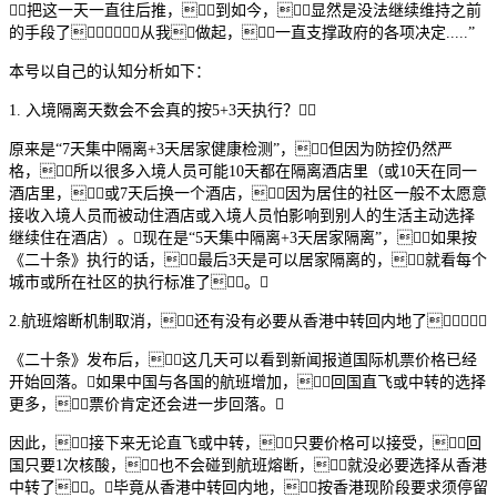
把这一天一直往后推，到如今，显然是没法继续维持之前
的手段了，从我做起，一直支撑政府的各项决定.....”
本号以自己的认知分析如下：
1. 入境隔离天数会不会真的按5+3天执行？
原来是“7天集中隔离+3天居家健康检测”，但因为防控仍然严
格，所以很多入境人员可能10天都在隔离酒店里（或10天在同一
酒店里，或7天后换一个酒店，因为居住的社区一般不太愿意
接收入境人员而被动住酒店或入境人员怕影响到别人的生活主动选择
继续住在酒店）。现在是“5天集中隔离+3天居家隔离”，如果按
《二十条》执行的话，最后3天是可以居家隔离的，就看每个
城市或所在社区的执行标准了。
2.航班熔断机制取消，还有没有必要从香港中转回内地了？
《二十条》发布后，这几天可以看到新闻报道国际机票价格已经
开始回落。如果中国与各国的航班增加，回国直飞或中转的选择
更多，票价肯定还会进一步回落。
因此，接下来无论直飞或中转，只要价格可以接受，回
国只要1次核酸，也不会碰到航班熔断，就没必要选择从香港
中转了。毕竟从香港中转回内地，按香港现阶段要求须停留