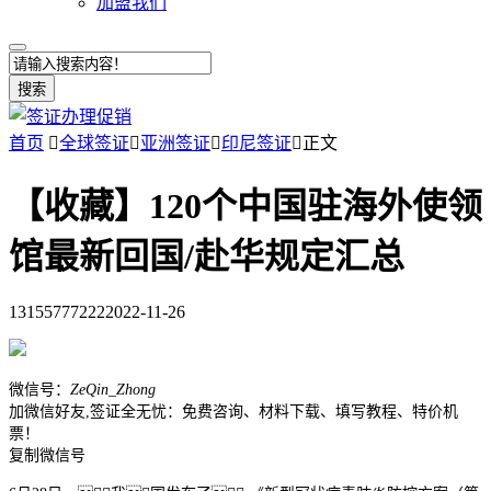
加盟我们
搜索
首页

全球签证

亚洲签证

印尼签证

正文
【收藏】120个中国驻海外使领
馆最新回国/赴华规定汇总
13155777222
2022-11-26
微信号：
ZeQin_Zhong
加微信好友,签证全无忧：免费咨询、材料下载、填写教程、特价机
票！
复制微信号