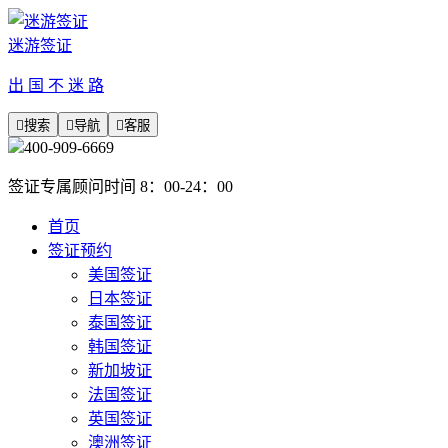
迷游签证
出 国 不 迷 路

搜索

导航

客服
400-909-6669
签证专属顾问时间 8：00-24：00
首页
签证预约
美国签证
日本签证
泰国签证
韩国签证
新加坡证
法国签证
英国签证
澳洲签证