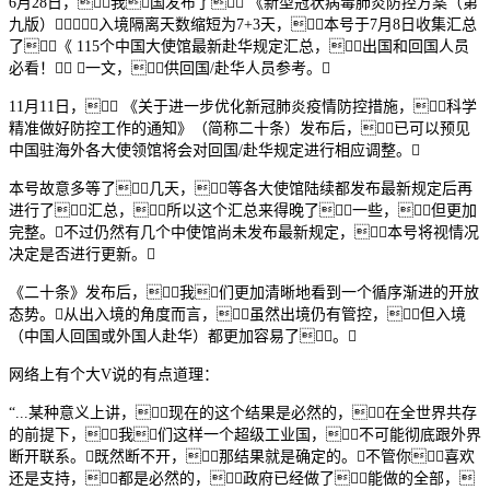
6月28日，我国发布了 《新型冠状病毒肺炎防控方案（第
九版）》，入境隔离天数缩短为7+3天，本号于7月8日收集汇总
了《 115个中国大使馆最新赴华规定汇总，出国和回国人员
必看！ 》一文，供回国/赴华人员参考。
11月11日， 《关于进一步优化新冠肺炎疫情防控措施，科学
精准做好防控工作的通知》（简称二十条）发布后，已可以预见
中国驻海外各大使领馆将会对回国/赴华规定进行相应调整。
本号故意多等了几天，等各大使馆陆续都发布最新规定后再
进行了汇总，所以这个汇总来得晚了一些，但更加
完整。不过仍然有几个中使馆尚未发布最新规定，本号将视情况
决定是否进行更新。
《二十条》发布后，我们更加清晰地看到一个循序渐进的开放
态势。从出入境的角度而言，虽然出境仍有管控，但入境
（中国人回国或外国人赴华）都更加容易了。
网络上有个大V说的有点道理：
“...某种意义上讲，现在的这个结果是必然的，在全世界共存
的前提下，我们这样一个超级工业国，不可能彻底跟外界
断开联系。既然断不开，那结果就是确定的。不管你喜欢
还是支持，都是必然的，政府已经做了能做的全部，