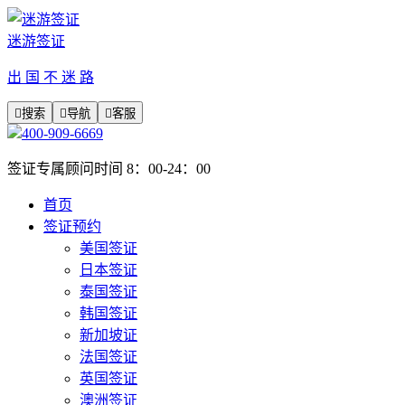
迷游签证
出 国 不 迷 路

搜索

导航

客服
400-909-6669
签证专属顾问时间 8：00-24：00
首页
签证预约
美国签证
日本签证
泰国签证
韩国签证
新加坡证
法国签证
英国签证
澳洲签证