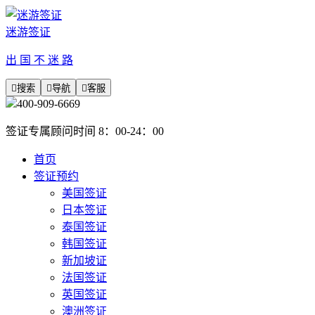
迷游签证
出 国 不 迷 路

搜索

导航

客服
400-909-6669
签证专属顾问时间 8：00-24：00
首页
签证预约
美国签证
日本签证
泰国签证
韩国签证
新加坡证
法国签证
英国签证
澳洲签证