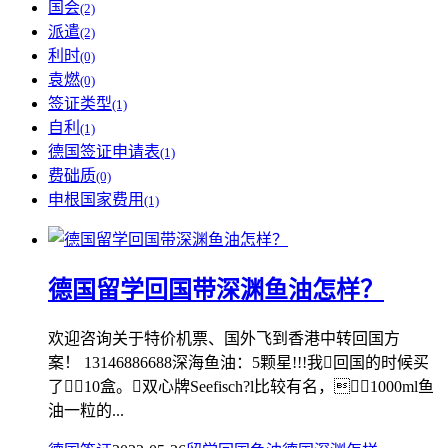
国会
(2)
派遣
(2)
利时
(0)
袁燃
(0)
签证类型
(1)
自利
(1)
德国签证申请表
(1)
费础质
(0)
申根国家费用
(1)
德国留学回国带深渊鱼油怎样？
欢迎咨询关于特价机票、国外飞到香港中转回国方
案！ 13146886688深海鱼油：5颗星!!!我回国的时候买
了10盒。双心牌Seefisch?l比较有名，1000ml鱼
油一粒的...