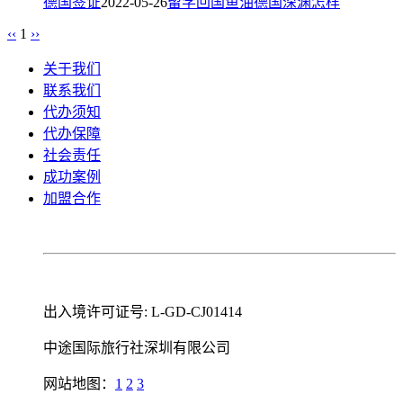
德国签证
2022-05-26
留学回国
鱼油
德国
深渊
怎样
‹‹
1
››
关于我们
联系我们
代办须知
代办保障
社会责任
成功案例
加盟合作
出入境许可证号: L-GD-CJ01414
中途国际旅行社深圳有限公司
网站地图：
1
2
3