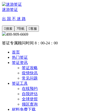
迷游签证
出 国 不 迷 路

搜索
?
导航

客服
400-909-6669
签证专属顾问时间 8：00-24：00
首页
热门签证
签证资讯
签证攻略
疫情快讯
常见问题
签证工具
在线预约
自我评估
全球使馆
领区查询
材料免费下载