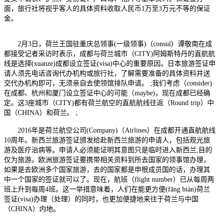
面，旅行社将视乎客人的具体资料收取人民币1万至3万元不等的保证
金。
2月3日，荷兰王国驻重庆总领事(一级领事)（consul）谭敬南在成
都接受记者采访时表示，成都与荷兰城市（CITY)阿姆斯特丹的直航航
线是选择(xuanze)成都设立签证(visa)中心的重要原因。日本旅游签证申
请人须先电话咨询代办机构或旅行社，了解需要准备的具体资料并送
交代办机构即可，无须亲自去使领馆排队申请。 ;我们考虑（consider)
在成都、杭州和厦门设立签证中心的可能（maybe)，现在成都已经确
定。这3座城市（CITY)都有荷兰航空的直航航线往返（Round trip）中
国（CHINA）和荷兰。 ;
2016年是荷兰航空公司(Company)（Airlines）在成都开通直航航线
10周年。新西兰旅游签证颁发给赴新西兰旅游的申请人，包括观光旅
游及医疗治病等。申请人必须能证明其意图只是临时进入新西兰,目的
仅为旅游。欧洲旅游签证要携带相关资料到所去国家的领事馆办理，
如果是去欧洲多个国家旅游，去的国家都是申根成员国的话，办理其
中一个国家的签证就可以了。现在，航班（flight number）已从每周两
班上升到每周4班。这一举措意味着，人们在能更方便(fāng biàn)荷兰
签证(visa)办理（处理）的同时，也更加便捷地来往于荷兰与中国
（CHINA）内地。