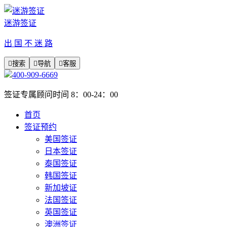
迷游签证
出 国 不 迷 路

搜索

导航

客服
400-909-6669
签证专属顾问时间 8：00-24：00
首页
签证预约
美国签证
日本签证
泰国签证
韩国签证
新加坡证
法国签证
英国签证
澳洲签证