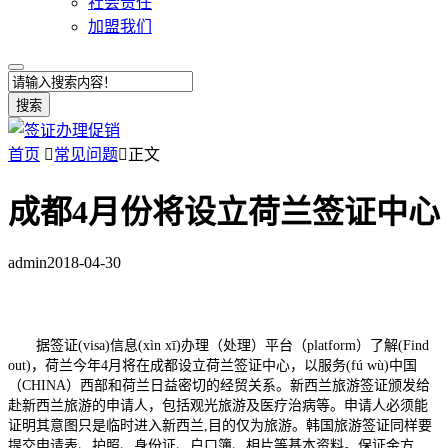
社会责任
加盟我们
搜索
首页

常见问题

正文
成都4月份将设立荷兰签证中心
admin
2018-04-30
据签证(visa)信息(xìn xī)办理（处理）平台（platform）了解(Find
out)，荷兰今年4月将在成都设立荷兰签证中心，以服务(fú wù)中国
（CHINA）西部和荷兰日益密切的经贸关系。新西兰旅游签证颁发给
赴新西兰旅游的申请人，包括观光旅游及医疗治病等。申请人必须能
证明其意图只是临时进入新西兰,目的仅为旅游。韩国旅游签证同样要
提交申请表、护照、身份证、户口簿、相片等基本资料。保证金方