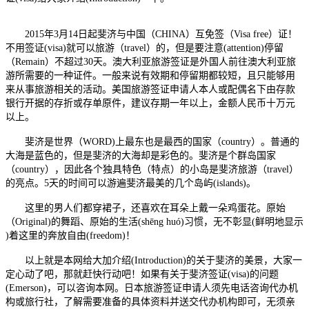
2015年3月14日起斐济与中国（CHINA）互免签（Visa free）证！
不用签证(visa)就可以旅游（travel）的，但是要注意(attention)停留
（Remain）不超过30天。澳大利亚旅游签证是外国人前往澳大利亚旅
游所需要的一种证件。一般来说有效期和停留期都较短，且只能够用
来从事旅游相关的活动。美国旅游签证申请人本人或配偶名下由存款
银行开据的存折或存单原件，建议存期一年以上，金额人民币十万元
以上。
斐济是世界（WORD)上最东也是最西的国家（country）。普通的
大海是蓝色的，但是斐济的大海却是彩色的。斐济是个群岛国家
（country），因此各个独具特色（特点）的小岛是斐济旅游（travel）
的亮点。5天的时间可以游遍斐济最美的几个岛屿(islands)。
这里的男人们都穿裙子，还喜欢在耳朵上戴一朵鸡蛋花。原始
（Original)的舞蹈、原始的生活(shēng huó)习惯，无不彰显(鲜明地显示
)着这里的奔放自由(freedom)！
以上就是本网给大加介绍(Introduction)的关于斐济的美景，大家一
定心动了吧，那就赶快行动吧！如果有关于斐济签证(visa)的问题
(Emerson)，可以咨询本网。日本旅游签证申请人须先电话咨询代办机
构或旅行社，了解需要准备的具体资料并送交代办机构即可，无须亲