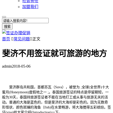
社会责任
加盟我们
搜索
首页

常见问题

正文
斐济不用签证就可旅游的地方
admin
2018-05-06
斐济群岛共和国，首都苏瓦（Suva），被誉为 ;全球(全世界)十大
蜜月(Honeymoon)度假地之一 ;。泰国旅游签证的特点是停留期短，一
般为30天，泰国持旅游签证者不能在当地打工或从事与旅游无关的活
动。普通的大海是蓝色的，但是斐济的大海却是彩色的。因为无数奇
形怪状、颜色斑斓的海鱼（fish)在水里畅游，将大海搅得五彩缤纷。签
证(visa)给大家介绍(Introduction)一下。