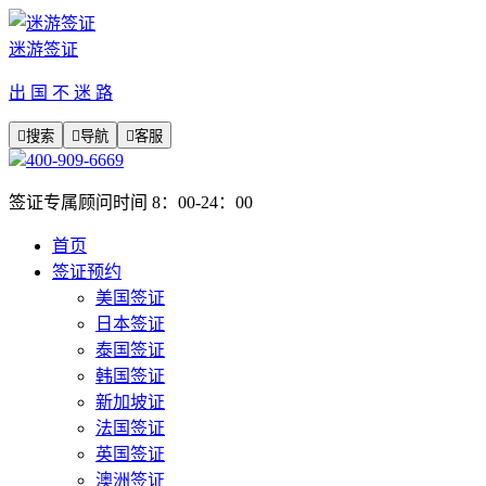
迷游签证
出 国 不 迷 路

搜索

导航

客服
400-909-6669
签证专属顾问时间 8：00-24：00
首页
签证预约
美国签证
日本签证
泰国签证
韩国签证
新加坡证
法国签证
英国签证
澳洲签证