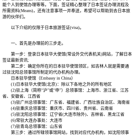
能个人到使馆办理等等。下面，签证精心整理了日本签证办理流程及
所需资料(Means)，还有注意事项一并奉送，希望可以帮助到去日本旅
游的伙伴们。
以下介绍的仅限于日本旅游签证(visa)。
一、首先是办理前的三步走。
第一步：登录日本驻华大使馆(常设外交代表机关)网站，了解日本
签证最新资讯;
第二步：确定你所在的日本驻华使馆领区，如吉林人就是需要通
过驻沈阳总领事馆所制定的代办机构办理。
日本驻华使馆（Embassy in China）
(1)日本驻华大使馆(北京)：除以下各地之外的所有地区
(2)驻上海（简称“沪”或“申”）总领事馆：上海市、浙江省、江苏
省、安徽省、江西省
(3)驻广州总领事馆：广东省、福建省、广西壮族自治区、海南省
(4)驻重庆总领事馆：重庆市、四川省、贵州省、云南省
(5)驻沈阳总领事馆：辽宁省(大连市除外)、吉林省、黑龙江省
(6)常驻大连办事处：大连市
(7)驻青岛总领事馆：山东省
第三步：通过所辖领事馆网站，找到对应代办机构，如沈阳领事