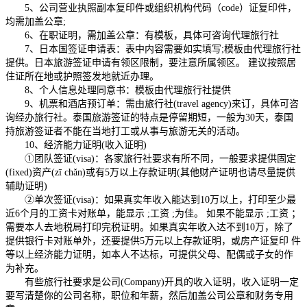
5、公司营业执照副本复印件或组织机构代码（code）证复印件，
均需加盖公章;
6、在职证明，需加盖公章：有模板，具体可咨询代理旅行社
7、日本国签证申请表：表中内容需要如实填写;模板由代理旅行社
提供。日本旅游签证申请有领区限制，要注意所属领区。 建议按照居
住证所在地或护照签发地就近办理。
8、个人信息处理同意书：模板由代理旅行社提供
9、机票和酒店预订单：需由旅行社(travel agency)来订，具体可咨
询经办旅行社。泰国旅游签证的特点是停留期短，一般为30天，泰国
持旅游签证者不能在当地打工或从事与旅游无关的活动。
10、经济能力证明(收入证明)
①团队签证(visa)：各家旅行社要求有所不同，一般要求提供固定
(fixed)资产(zī chǎn)或有5万以上存款证明(其他财产证明也请尽量提供
辅助证明)
②单次签证(visa)：如果真实年收入能达到10万以上，打印至少最
近6个月的工资卡对账单，能显示 ;工资 ;为佳。 如果不能显示 ;工资 ；
需要本人去地税局打印完税证明。如果真实年收入达不到10万，除了
提供银行卡对账单外，还要提供5万元以上存款证明，或房产证复印 件
等以上经济能力证明，如本人不达标，可提供父母、配偶或子女的作
为补充。
有些旅行社要求是公司(Company)开具的收入证明，收入证明一定
要写清楚你的公司名称，职位和年薪，然后加盖公司公章和财务专用