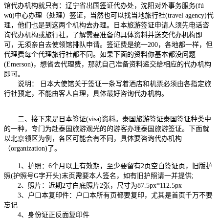
馆代办机构就只有：辽宁省出国签证代办处，沈阳对外事务服务(fú
wù)中心办理（处理）签证，当然也可以找当地旅行社(travel agency)代
理，他们也是到这两个机构去办理。日本旅游签证申请人须先电话咨
询代办机构或旅行社，了解需要准备的具体资料并送交代办机构即
可，无须亲自去使领馆排队申请。签证费是统一200，各地都一样，但
代理费每个代理旅行社都不同。如果下面的资料你基本都没问题
(Emerson)，想省去代理费，那就自己准备资料递交给相应的代办机构
即可。
说明： 日本大使馆关于签证一条写着酒店和机票必须由各指定旅
行社预定，不能由客人自理，具体最好咨询代办机构。
二、接下来是日本签证(visa)资料。泰国旅游签证泰国签证种类中
的一种，专门为赴泰国旅游观光的的游客办理泰国旅游签证。下面就
以北京领区为例，各区可能会有不同，具体要咨询代办机构
（organization)了。
1、护照：6个月以上有效期，至少要留有2页空白签证页，旧版护
照(护照号G字开头)末页需要本人签名，如有旧护照请一并提供;
2、照片：近期2寸白底照片2张，尺寸为87.5px*112.5px
3、户口本复印件：户口本所有页都要复印，尤其是首页千万不要
忘记
4、身份证正反面复印件