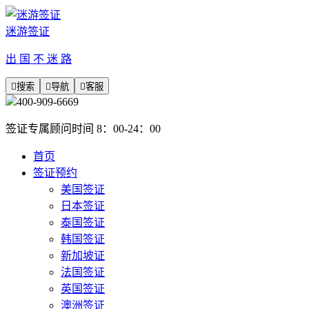
迷游签证
出 国 不 迷 路

搜索

导航

客服
400-909-6669
签证专属顾问时间 8：00-24：00
首页
签证预约
美国签证
日本签证
泰国签证
韩国签证
新加坡证
法国签证
英国签证
澳洲签证