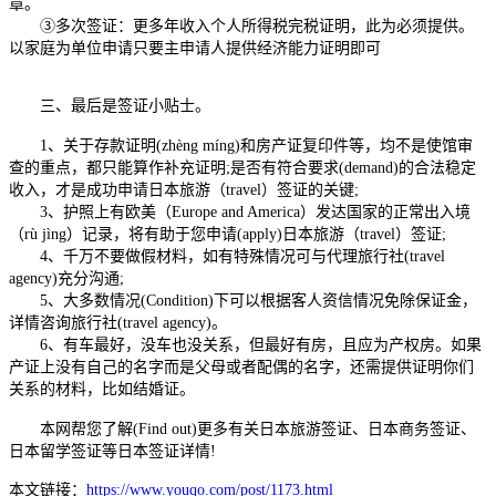
章。
③多次签证：更多年收入个人所得税完税证明，此为必须提供。
以家庭为单位申请只要主申请人提供经济能力证明即可
三、最后是签证小贴士。
1、关于存款证明(zhèng míng)和房产证复印件等，均不是使馆审
查的重点，都只能算作补充证明;是否有符合要求(demand)的合法稳定
收入，才是成功申请日本旅游（travel）签证的关键;
3、护照上有欧美（Europe and America）发达国家的正常出入境
（rù jìng）记录，将有助于您申请(apply)日本旅游（travel）签证;
4、千万不要做假材料，如有特殊情况可与代理旅行社(travel
agency)充分沟通;
5、大多数情况(Condition)下可以根据客人资信情况免除保证金，
详情咨询旅行社(travel agency)。
6、有车最好，没车也没关系，但最好有房，且应为产权房。如果
产证上没有自己的名字而是父母或者配偶的名字，还需提供证明你们
关系的材料，比如结婚证。
本网帮您了解(Find out)更多有关日本旅游签证、日本商务签证、
日本留学签证等日本签证详情!
本文链接：
https://www.youqo.com/post/1173.html