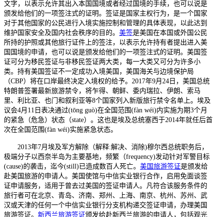
文字，以表示允许其出入本国国境或者经过国境的手续，也可以说是
颁发给他们的一项签注式的证明。签证是国家主权行为，是一个国家
对于其他国家的公民进行入境实施控制和管理的具体表现，以此达到
维护国家安全及国内社会秩序的目的。
美签
是美国在本国或外国公民
所持的护照或其他旅行证件上的签注，以表示允许持有者提出进入美
国国境的申请，也可以说是颁发给他们的一项签注式的证明。美国签
证可分为移民签证与非移民签证两大类，每一大类又可分为许多小
类。持有美国签证不一定成功入境美国，美国海关与边境保护局
（CBP）将在口岸最终决定入境权的给予。2017年9月24日，美国总统
特朗普签署最新旅游禁令，将乍得、朝鲜、委内瑞拉、伊朗、索马
里、利比亚、也门和叙利亚等8个国家列入新版旅行禁令名单上。埃及
议会4月11日表决通过(tōng guò)在全国范围(fàn wéi)内实施为期3个月
的紧急（危急）状态（state）。这也是埃及总统塞西于2014年就任后首
次在全国范围(fàn wéi)实施紧急状态。
2013年7月埃及军方解除（解释:解决、消除)穆尔西总统职务后，
极端分子以西奈半岛为主要基地，频繁（frequency)发动针对军警目标
(cause)的袭击，迄今(still)已造成数百人死亡。
美国旅游签证
是颁发给
赴美国旅游的申请人。美国使馆与中信实业银行合作，启用免面谈签
证申请服务，适用于曾去过美国的签证申请人。凡符合该服务条件的
旅行者可在北京、青岛、济南、郑州、上海、南京、杭州、苏州、武
汉或天津的任何一个中信实业银行分支机构递交签证申请，办理美国
旅游签证。
新西兰旅游签证
颁发给赴新西兰旅游的申请人，包括观光