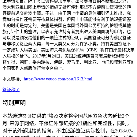
上申请项目。除了签证资料更加简单、出签等待日期不断缩短之外，
澳大利亚推出网上申请的措施无疑可便利那些不方便前往使领馆的游
客提前递交赴澳申请。不过，由于网上申请的具体细则还未推出，究
竟如何操作还需要等待具体指引，但网上申请能够有利于缩短签证签
出的时间是肯定的。美签是美国在本国或外国公民所持的护照或其他
旅行证件上的签注，以表示允许持有者提出进入美国国境的申请，也
可以说是颁发给他们的一项签注式的证明。美国签证可分为移民签证
与非移民签证两大类，每一大类又可分为许多小类。持有美国签证不
一定成功入境美国，美国海关与边境保护局（CBP）将在口岸最终决定
入境权的给予。2017年9月24日，美国总统特朗普签署最新旅游禁令，
将乍得、朝鲜、委内瑞拉、伊朗、索马里、利比亚、也门和叙利亚等8
个国家列入新版旅行禁令名单上。
本文链接：
https://www.youqo.com/post/1613.html
签证
移民
特别声明
本站迷游签证提供的“埃及决定将全国范围紧急状态延长3个
月”来源于网络，不保证外部链接的准确性和完整性，同时，
对于该外部链接的指向，不由迷游签证实际控制，在2018-07-