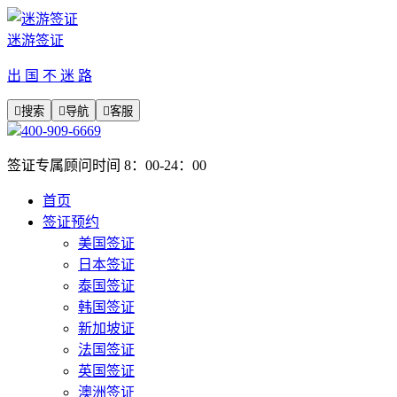
迷游签证
出 国 不 迷 路

搜索

导航

客服
400-909-6669
签证专属顾问时间 8：00-24：00
首页
签证预约
美国签证
日本签证
泰国签证
韩国签证
新加坡证
法国签证
英国签证
澳洲签证