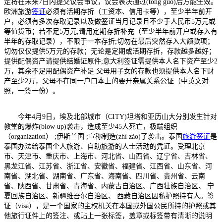
定将在未来7日内提交议会审议，议会表决通过(tōng guò)后方能生效。
欧洲旅游
签证
必须有活期存折（工资本、信用卡等），至少半年前开
户，必须有多次存取记录以及做签证当月记录且不少于人民币5万元或
等值货币；若不足5万元,请用定期存折补充（至少半年前开户或存入有
半年的存取记录），不限于一本存折;切勿在最后突然存入大额款项；
切勿仅仅提供5万元的存款；无论是定期或活期存折，存款越多越好；
提供配偶资产请提供结婚证原件;意大利签证需提供本人名下资产至少2
万，其余不足用配偶资产补足.父母用子女的存款也须提供本人名下财
产至少2万，父母不在同一户口本上的要开亲属关系公证（中英文对
照，一签一份）。
今年4月9日，埃及北部城市（CITY)坦塔和亚历山大分别发生针对
教堂的爆炸(blow up)袭击，造成至少45人死亡，极端组织
（organization） ;伊斯兰国 ;宣称制造(zhì zào)了袭击。泰国
旅游签证
是
泰国办法给泰国个人旅游、自助旅游的人士活动的凭证。受理北京
市、天津市、重庆市、上海市、河北省、山西省、辽宁省、吉林省、
黑龙江省、江苏省、浙江省、安徽省、福建省、江西省、山东省、河
南省、湖北省、湖南省、广东省、海南省、四川省、贵州省、云南
省、陕西省、甘肃省、青海省、内蒙古自治区、广西壮族自治区、 宁
夏回族自治区、新疆维吾尔自治区、 西藏自治区因私护照持有人。签
证（visa），是一个国家的主权机关在本国或外国公民所持的护照或其
他旅行证件上的签注、或贴上一张标签，盖章或标签带有清晰的说明