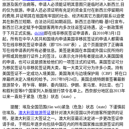
旅游及医疗治病等。申请人必须能证明其意图只是临时进入新西兰,目
的仅为旅游。申请人还必须证明有充足的资金支付在新西兰停留期间
的费用,并证明其在祖国有牢固的社会、经济和其它方面的联系以迫使
其在新西兰短期、合法访问后如期返回。新西兰总理约翰·基9日宣布，
新西兰已决定赋予中国旅客两年内多次往返签证待遇，这一新政策将
于下月正式实施。
ds160
即在线非移民签证申请表，自2010年3月1日
起，所有在中华人民共和国境内申请美国非移民签证的申请人都需填
写在线非移民签证申请表（即“DS-160”表）。这个页面提供了正确填
写在线申请表的所有必要信息。美签是美国在本国或外国公民所持的
护照或其他旅行证件上的签注，以表示允许持有者提出进入美国国境
的申请，也可以说是颁发给他们的一项签注式的证明。美国签证可分
为移民签证与非移民签证两大类，每一大类又可分为许多小类。持有
美国签证不一定成功入境美国，美国海关与边境保护局（CBP）将在口
岸最终决定入境权的给予。2017年9月24日，美国总统特朗普签署最新
旅游禁令，将乍得、朝鲜、委内瑞拉、伊朗、索马里、利比亚、也门
和叙利亚等8个国家列入新版旅行禁令名单上。西奈部分地区自2013年
以来一直处于紧急（危急）状态（state）。
提醒：埃及全国范围(fàn wéi)紧急（危急）状态（state）下谨慎前
往埃及。
澳大利亚旅游签证
是针对澳大利亚国以外的旅客所提供的证
明，是澳大利亚三大签证之一。澳大利亚最近决定进一步更改签证申
请手续，于明后年逐步向包括中国在内的所有国家推出旅游签证的网