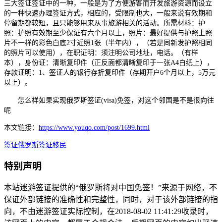
三大签证签证中的一种，一般是为了方便游客而开发旅游资源而设立
的一种快速办理签证方式，相应的，受限制也大，一般来说有效期和
停留期都较短，且只能够用来从事旅游相关的活动。所需材料：护
照：护照有效期至少保证有六个月以上，照片：最好提供与护照上照
片不一样的彩色白底2寸近照1张（半年内），（若是同新发护照相同
的照片可以使用），在职证明：须注明公司地址，电话。（有样
本），身份证：清晰复印件（正反面都清晰复印于一张A4白纸上），
存款证明：1、签证人的银行存折复印件（存期开户6个月以上，5万元
以上）。
怎么样如果实现俄罗斯签证(visa)免签，对这个邻国是不是很向往
呢
本文链接：
https://www.youqo.com/post/1699.html
签证
俄罗斯签证
移民
特别声明
本站迷游签证提供的“俄罗斯将对中国免签！”来源于网络，不
保证外部链接的准确性和完整性，同时，对于该外部链接的指
向，不由迷游签证实际控制，在2018-08-02 11:41:29收录时，