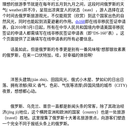
理想的旅游季节就是在每年的五月到九月之间，这段时间俄罗斯的天
气( weather)并不冷，呈现出凉爽宜人的状态（state），游人选择在这
个时间去俄罗斯旅游观光，不仅能观赏（欣赏）到这个国家出色的自
然风光，同时也能起到消夏避暑的作用。
ds160
即在线非移民签证申请
表，自2010年3月1日起，所有在中华人民共和国境内申请美国非移民
签证的申请人都需填写在线非移民签证申请表（即“DS-160”表）。这
个页面提供了正确填写在线申请表的所有必要信息。
话虽如此，但是俄罗斯的冬季更是别有一番风味哦!想那银妆素裹
的俄罗斯，在来一口伏特加，哇，好幸福的体验啊!
洋葱头建筑(jiàn zhù)、田园风光、俄式小木屋、梦如幻的日出日
落、拥有浓郁(释义:香气、色彩、气氛等浓厚)异国风情的城市（CITY)
夜景，想想都心动。
俄罗斯、乌克兰、普京一直都是新闻头条的常客，除了其政治经
济(jīng jì)地位，这个横跨亚洲和欧洲的国家（country）也是一处旅游
（travel）胜地。这里搜集了俄罗斯十大著名旅游景点，向游客们塑造
一个完全不同于报纸头条上的俄罗斯。