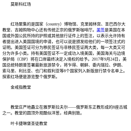
莫斯科红场
红场聚集的是国家（country）博物馆、克里姆林宫、圣巴西尔大
教堂、吉姆购物中心还有传统正宗的俄罗斯咖啡厅。
美签
是美国在本
国或外国公民所持的护照或其他旅行证件上的签注，以表示允许持有
者提出进入美国国境的申请，也可以说是颁发给他们的一项签注式的
证明。美国签证可分为移民签证与非移民签证两大类，每一大类又可
分为许多小类。持有美国签证不一定成功入境美国，美国海关与边境
保护局（CBP）将在口岸最终决定入境权的给予。2017年9月24日，美
国总统特朗普签署最新旅游禁令，将乍得、朝鲜、委内瑞拉、伊朗、
索马里、利比亚、也门和叙利亚等8个国家列入新版旅行禁令名单上。
探索红场便是游览整个俄罗斯。
金戒指教堂
教堂庄严地矗立在雅罗斯拉夫尔——俄罗斯东正教形成的8座古城
之一。教堂的圆顶外观酷似洋葱，经典别致。
叶卡捷琳堡圣徒教堂