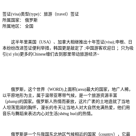
签证(visa)类型(type)：旅游（travel）签证
所属国家： 俄罗斯
所属地区： 全国
这半年里美国（USA）、加拿大相继推出十年签证(visa);申根、日
本纷纷改进签证便利举措，韩国更是敲定了 ;中国游客欢迎日 ；只为吸
引(xī yǐn)更多的Chinese壕们去到那里带动旅游经济~
俄罗斯，这个世界（WORD)上面积(area)最大的国家，地广人稀，
以平原地形为主，属于温带亚寒带气候，是一个旅游资源丰富
（plump)的国家。俄罗斯人热情而豪放，这片广袤的土地造就了当地
人坦荡宽阔的胸怀，漫长的冬天让当地人对大自然充满热爱，他们用
音乐与舞蹈来表达内心对生活(shēng huó)的热情。
俄罗斯是一个与我国东北地区气候相近的国家（country），它最