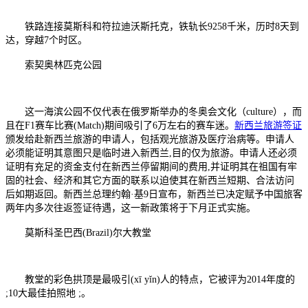
铁路连接莫斯科和符拉迪沃斯托克，铁轨长9258千米，历时8天到
达，穿越7个时区。
索契奥林匹克公园
这一海滨公园不仅代表在俄罗斯举办的冬奥会文化（culture），而
且在F1赛车比赛(Match)期间吸引了6万左右的赛车迷。
新西兰旅游签证
颁发给赴新西兰旅游的申请人，包括观光旅游及医疗治病等。申请人
必须能证明其意图只是临时进入新西兰,目的仅为旅游。申请人还必须
证明有充足的资金支付在新西兰停留期间的费用,并证明其在祖国有牢
固的社会、经济和其它方面的联系以迫使其在新西兰短期、合法访问
后如期返回。新西兰总理约翰·基9日宣布，新西兰已决定赋予中国旅客
两年内多次往返签证待遇，这一新政策将于下月正式实施。
莫斯科圣巴西(Brazil)尔大教堂
教堂的彩色拱顶是最吸引(xī yǐn)人的特点，它被评为2014年度的
;10大最佳拍照地 ;。