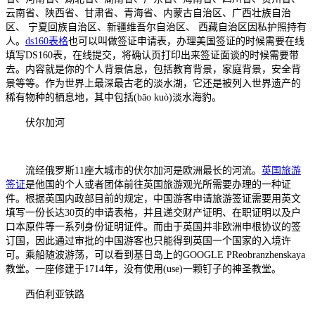
云南省、陕西省、甘肃省、青海省、内蒙古自治区、广西壮族自治
区、 宁夏回族自治区、新疆维吾尔自治区、 西藏自治区因私护照持有
人。
ds160表格
也可以叫做签证申请表，办理美国签证的时候需要在线
填写DS160表，在线提交，将确认页打印出来签证面谈的时候需要带
去。内容就是你的个人背景信息，包括教育背景，家庭背景，安全背
景等等。作为世界上最深最古老的淡水湖，它还是被列入世界遗产的
稀有物种的栖息地，其中包括(bāo kuò)淡水海豹。
伏尔加河
流经俄罗斯11座大城市的伏尔加河是欧洲最长的河流。
英国旅游
签证
是他国的个人或者团体前往英国旅游观光所需要办理的一种证
件。根据英国内政部目前的规定，中国游客申请旅游签证需要用英文
填写一份长达30页的申请表格，并且递交财产证明、在职证明以及户
口本原件等一系列身份证明证件。而由于英国并非欧洲申根协议的签
订国，因此通过审批的中国游客也只能得到英国一个国家的入境许
可。乘船随波游荡，可以看到基日岛上的GOOGLE PReobranzhenskaya
教堂。一座修建于1714年，没有使用(use)一颗钉子的神圣教堂。
西伯利亚铁路