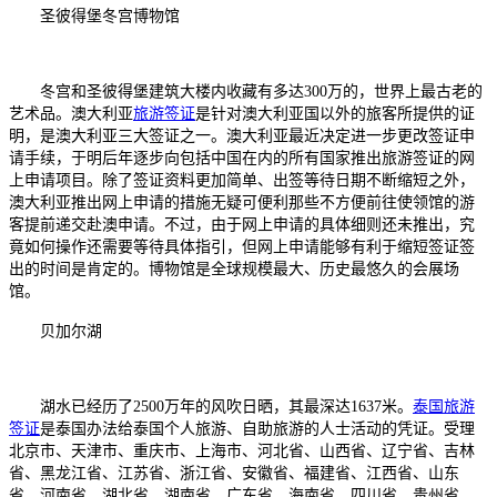
圣彼得堡冬宫博物馆
冬宫和圣彼得堡建筑大楼内收藏有多达300万的，世界上最古老的
艺术品。澳大利亚
旅游签证
是针对澳大利亚国以外的旅客所提供的证
明，是澳大利亚三大签证之一。澳大利亚最近决定进一步更改签证申
请手续，于明后年逐步向包括中国在内的所有国家推出旅游签证的网
上申请项目。除了签证资料更加简单、出签等待日期不断缩短之外，
澳大利亚推出网上申请的措施无疑可便利那些不方便前往使领馆的游
客提前递交赴澳申请。不过，由于网上申请的具体细则还未推出，究
竟如何操作还需要等待具体指引，但网上申请能够有利于缩短签证签
出的时间是肯定的。博物馆是全球规模最大、历史最悠久的会展场
馆。
贝加尔湖
湖水已经历了2500万年的风吹日晒，其最深达1637米。
泰国旅游
签证
是泰国办法给泰国个人旅游、自助旅游的人士活动的凭证。受理
北京市、天津市、重庆市、上海市、河北省、山西省、辽宁省、吉林
省、黑龙江省、江苏省、浙江省、安徽省、福建省、江西省、山东
省、河南省、湖北省、湖南省、广东省、海南省、四川省、贵州省、