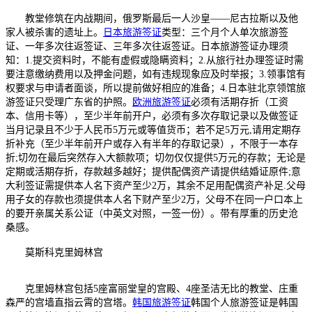
教堂修筑在内战期间，俄罗斯最后一人沙皇——尼古拉斯以及他
家人被杀害的遗址上。
日本旅游签证
类型：三个月个人单次旅游签
证、一年多次往返签证、三年多次往返签证。日本旅游签证办理须
知：1.提交资料时，不能有虚假或隐瞒资料；2.从旅行社办理签证时需
要注意缴纳费用以及押金问题，如有违规现象应及时举报；3.领事馆有
权要求与申请者面谈，所以提前做好相应的准备；4.日本驻北京领馆旅
游签证只受理广东省的护照。
欧洲旅游签证
必须有活期存折（工资
本、信用卡等），至少半年前开户，必须有多次存取记录以及做签证
当月记录且不少于人民币5万元或等值货币；若不足5万元,请用定期存
折补充（至少半年前开户或存入有半年的存取记录），不限于一本存
折;切勿在最后突然存入大额款项；切勿仅仅提供5万元的存款；无论是
定期或活期存折，存款越多越好；提供配偶资产请提供结婚证原件;意
大利签证需提供本人名下资产至少2万，其余不足用配偶资产补足.父母
用子女的存款也须提供本人名下财产至少2万，父母不在同一户口本上
的要开亲属关系公证（中英文对照，一签一份）。带有厚重的历史沧
桑感。
莫斯科克里姆林宫
克里姆林宫包括5座富丽堂皇的宫殿、4座圣洁无比的教堂、庄重
森严的宫墙直指云霄的宫塔。
韩国旅游签证
韩国个人旅游签证是韩国