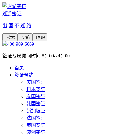
迷游签证
出 国 不 迷 路

搜索

导航

客服
400-909-6669
签证专属顾问时间 8：00-24：00
首页
签证预约
美国签证
日本签证
泰国签证
韩国签证
新加坡证
法国签证
英国签证
澳洲签证