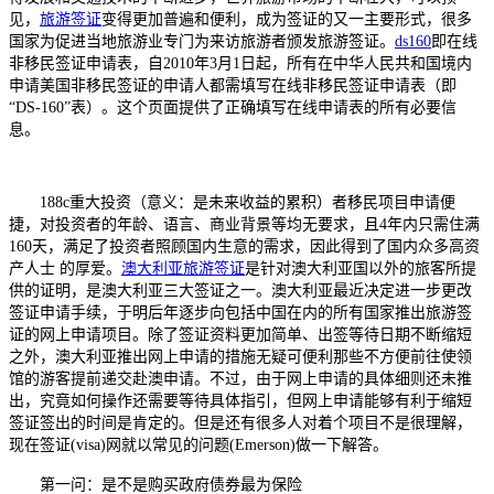
见，
旅游签证
变得更加普遍和便利，成为签证的又一主要形式，很多
国家为促进当地旅游业专门为来访旅游者颁发旅游签证。
ds160
即在线
非移民签证申请表，自2010年3月1日起，所有在中华人民共和国境内
申请美国非移民签证的申请人都需填写在线非移民签证申请表（即
“DS-160”表）。这个页面提供了正确填写在线申请表的所有必要信
息。
188c重大投资（意义：是未来收益的累积）者移民项目申请便
捷，对投资者的年龄、语言、商业背景等均无要求，且4年内只需住满
160天，满足了投资者照顾国内生意的需求，因此得到了国内众多高资
产人士 的厚爱。
澳大利亚旅游签证
是针对澳大利亚国以外的旅客所提
供的证明，是澳大利亚三大签证之一。澳大利亚最近决定进一步更改
签证申请手续，于明后年逐步向包括中国在内的所有国家推出旅游签
证的网上申请项目。除了签证资料更加简单、出签等待日期不断缩短
之外，澳大利亚推出网上申请的措施无疑可便利那些不方便前往使领
馆的游客提前递交赴澳申请。不过，由于网上申请的具体细则还未推
出，究竟如何操作还需要等待具体指引，但网上申请能够有利于缩短
签证签出的时间是肯定的。但是还有很多人对着个项目不是很理解，
现在签证(visa)网就以常见的问题(Emerson)做一下解答。
第一问：是不是购买政府债券最为保险