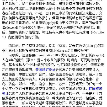
上申请项目。除了签证资料更加简单、出签等待日期不断缩短之外，
澳大利亚推出网上申请的措施无疑可便利那些不方便前往使领馆的游
客提前递交赴澳申请。不过，由于网上申请的具体细则还未推出，究
竟如何操作还需要等待具体指引，但网上申请能够有利于缩短签证签
出的时间是肯定的。如果申请(apply)者由于投资失利，资产的价值下
降(descend)至低于500万澳元，签证持有人无需提供额外的资金。相
反，如果投资的价值增加，签证持有人也不能在签证有效期（yǒu xiào
qī）内撤回所增加的价值。
第四问：在持有签证期间，投资（意义：是未来收益(shōu yì)的累
积）者可以根据投资收益对投资项目(xiàng mù)自由转换吗?
可以的，澳洲移民(immigration)188c类签证规定，签证申请(apply)
人在4年的投资（意义：是未来收益的累积）时间内，可同时持有债
券、基金或私人企业3种类别的投资，也可以转换投资方式，但须30天
之内完成并通知政府。
美国旅游签证
是颁发给赴美国旅游的申请人。
美国使馆与中信实业银行合作，启用免面谈签证申请服务，适用于曾
去过美国的签证申请人。凡符合该服务条件的旅行者可在北京、青
岛、济南、郑州、上海、南京、杭州、苏州、武汉或天津的任何一个
中信实业银行分支机构递交签证申请，办理美国旅游签证。
韩国旅游
签证
韩国个人旅游签证是韩国三大签证签证中的一种，一般是为了方
便游客而开发旅游资源而设立的一种快速办理签证方式，相应的，受
限制也大，一般来说有效期和停留期都较短，且只能够用来从事旅游