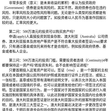
非常多投资（意义：是未来收益的累积）者认为投资政府
（Government）债券是没有风险的，其实不然，政府债券也存在违约
风险、利率风险及流动性风险等问题。无论是什么类型的投资都是有
风险，只是风险大小的问题罢了。如投资者以人民币为基准作回报比
较的话，汇率风险更大。
第二问：500万澳元的投资可以购买房产吗?
申请(apply)人直接投资到现金存款、澳大利亚（Australia）公司债
券、澳大利亚股本及房地产等资产是不符合重大投资者签证(visa)要求
的，只有通过基金或信托来持有才是合规的，例如投资政府债券、基
金或者私人企业。
第三问：500万澳元的投资门槛，需要投资者连续（Continuity)4年
都要保持这一资产吗?若投资失利，会不会影响签证进程?
只要首期投入这笔资产就可以。签证（visa），是一个国家的主权
机关在本国或外国公民所持的护照或其他旅行证件上的签注、或贴上
一张标签，盖章或标签带有清晰的说明文字，以表示允许其出入本国
国境或者经过国境的手续，也可以说是颁发给他们的一项签注式的证
明。签证是国家主权行为，是一个国家对于其他国家的公民进行入境
实施控制和管理的具体表现，以此达到维护国家安全及国内社会秩序
的目的。澳大利亚旅游签证是针对澳大利亚国以外的旅客所提供的证
明，是澳大利亚三大签证之一。澳大利亚最近决定进一步更改签证申
请手续，于明后年逐步向包括中国在内的所有国家推出旅游签证的网