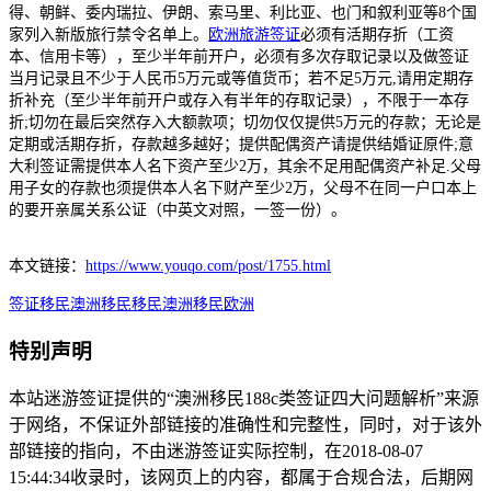
得、朝鲜、委内瑞拉、伊朗、索马里、利比亚、也门和叙利亚等8个国
家列入新版旅行禁令名单上。
欧洲旅游签证
必须有活期存折（工资
本、信用卡等），至少半年前开户，必须有多次存取记录以及做签证
当月记录且不少于人民币5万元或等值货币；若不足5万元,请用定期存
折补充（至少半年前开户或存入有半年的存取记录），不限于一本存
折;切勿在最后突然存入大额款项；切勿仅仅提供5万元的存款；无论是
定期或活期存折，存款越多越好；提供配偶资产请提供结婚证原件;意
大利签证需提供本人名下资产至少2万，其余不足用配偶资产补足.父母
用子女的存款也须提供本人名下财产至少2万，父母不在同一户口本上
的要开亲属关系公证（中英文对照，一签一份）。
本文链接：
https://www.youqo.com/post/1755.html
签证
移民
澳洲移民
移民澳洲
移民欧洲
特别声明
本站迷游签证提供的“澳洲移民188c类签证四大问题解析”来源
于网络，不保证外部链接的准确性和完整性，同时，对于该外
部链接的指向，不由迷游签证实际控制，在2018-08-07
15:44:34收录时，该网页上的内容，都属于合规合法，后期网