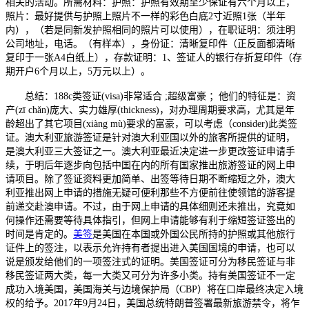
相关的活动。所需材料：护照：护照有效期至少保证有六个月以上，
照片：最好提供与护照上照片不一样的彩色白底2寸近照1张（半年
内），（若是同新发护照相同的照片可以使用），在职证明：须注明
公司地址，电话。（有样本），身份证：清晰复印件（正反面都清晰
复印于一张A4白纸上），存款证明：1、签证人的银行存折复印件（存
期开户6个月以上，5万元以上）。
总结：188c类签证(visa)非常适合 ;超级富豪 ；他们的特征是：资
产(zī chǎn)庞大、实力雄厚(thickness)，对办理周期要求高，尤其是年
龄超出了其它项目(xiàng mù)要求的富豪，可以考虑（consider)此类签
证。澳大利亚旅游签证是针对澳大利亚国以外的旅客所提供的证明，
是澳大利亚三大签证之一。澳大利亚最近决定进一步更改签证申请手
续，于明后年逐步向包括中国在内的所有国家推出旅游签证的网上申
请项目。除了签证资料更加简单、出签等待日期不断缩短之外，澳大
利亚推出网上申请的措施无疑可便利那些不方便前往使领馆的游客提
前递交赴澳申请。不过，由于网上申请的具体细则还未推出，究竟如
何操作还需要等待具体指引，但网上申请能够有利于缩短签证签出的
时间是肯定的。
美签
是美国在本国或外国公民所持的护照或其他旅行
证件上的签注，以表示允许持有者提出进入美国国境的申请，也可以
说是颁发给他们的一项签注式的证明。美国签证可分为移民签证与非
移民签证两大类，每一大类又可分为许多小类。持有美国签证不一定
成功入境美国，美国海关与边境保护局（CBP）将在口岸最终决定入境
权的给予。2017年9月24日，美国总统特朗普签署最新旅游禁令，将乍