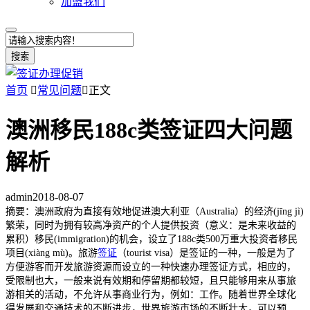
加盟我们
搜索
首页

常见问题

正文
澳洲移民188c类签证四大问题
解析
admin
2018-08-07
摘要：澳洲政府为直接有效地促进澳大利亚（Australia）的经济(jīng jì)
繁荣，同时为拥有较高净资产的个人提供投资（意义：是未来收益的
累积）移民(immigration)的机会，设立了188c类500万重大投资者移民
项目(xiàng mù)。旅游
签证
（tourist visa）是签证的一种，一般是为了
方便游客而开发旅游资源而设立的一种快速办理签证方式，相应的，
受限制也大，一般来说有效期和停留期都较短，且只能够用来从事旅
游相关的活动，不允许从事商业行为，例如：工作。随着世界全球化
得发展和交通技术的不断进步，世界旅游市场的不断壮大，可以预