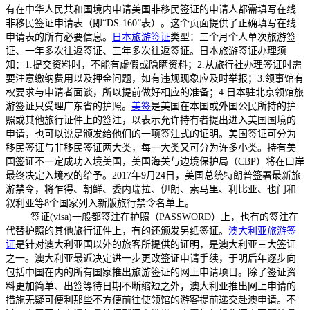
有在中华人民共和国境内申请美国非移民签证的申请人都需填写在线
非移民签证申请表（即“DS-160”表）。这个页面提供了正确填写在线
申请表的所有必要信息。
日本旅游签证
类型：三个月个人单次旅游签
证、一年多次往返签证、三年多次往返签证。日本旅游签证办理须
知：1.提交资料时，不能有虚假或隐瞒资料；2.从旅行社办理签证时需
要注意缴纳费用以及押金问题，如有违规现象应及时举报；3.领事馆有
权要求与申请者面谈，所以提前做好相应的准备；4.日本驻北京领馆旅
游签证只受理广东省的护照。
美签
是美国在本国或外国公民所持的护
照或其他旅行证件上的签注，以表示允许持有者提出进入美国国境的
申请，也可以说是颁发给他们的一项签注式的证明。美国签证可分为
移民签证与非移民签证两大类，每一大类又可分为许多小类。持有美
国签证不一定成功入境美国，美国海关与边境保护局（CBP）将在口岸
最终决定入境权的给予。2017年9月24日，美国总统特朗普签署最新旅
游禁令，将乍得、朝鲜、委内瑞拉、伊朗、索马里、利比亚、也门和
叙利亚等8个国家列入新版旅行禁令名单上。
签证(visa)一般都签注在护照（PASSWORD）上，也有的签注在
代替护照的其他旅行证件上，有的还颁发另纸签证。
澳大利亚旅游签
证
是针对澳大利亚国以外的旅客所提供的证明，是澳大利亚三大签证
之一。澳大利亚最近决定进一步更改签证申请手续，于明后年逐步向
包括中国在内的所有国家推出旅游签证的网上申请项目。除了签证资
料更加简单、出签等待日期不断缩短之外，澳大利亚推出网上申请的
措施无疑可便利那些不方便前往使领馆的游客提前递交赴澳申请。不