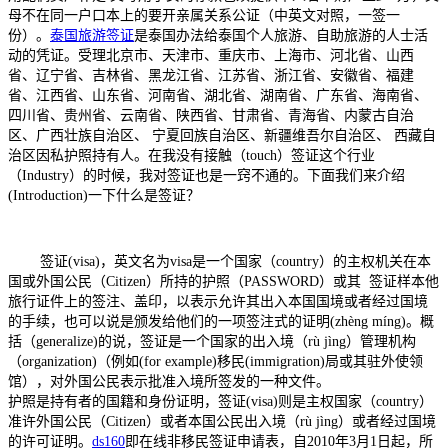
母不在同一户口本上的要开亲属关系公证（中英文对照，一签一
份）。
泰国旅游签证
是泰国办法给泰国个人旅游、自助旅游的人士活
动的凭证。受理北京市、天津市、重庆市、上海市、河北省、山西
省、辽宁省、吉林省、黑龙江省、江苏省、浙江省、安徽省、福建
省、江西省、山东省、河南省、湖北省、湖南省、广东省、海南省、
四川省、贵州省、云南省、陕西省、甘肃省、青海省、内蒙古自治
区、广西壮族自治区、 宁夏回族自治区、新疆维吾尔自治区、 西藏自
治区因私护照持有人。在我没有接触（touch）签证这个行业
（Industry）的时候，我对签证也是一窍不通的。下面我们来介绍
(Introduction)一下什么是签证？
签证(visa)，英文名为visa是一个国家（country）的主权机关在本
国或外国公民（Citizen）所持的护照（PASSWORD）或其 签证样本他
旅行证件上的签注、盖印，以表示允许其出入本国国境或者经过国境
的手续，也可以说是颁发给他们的一项签注式的证明(zhèng míng)。概
括（generalize)的说，签证是一个国家的出入境（rù jìng）管理机构
（organization)（例如(for example)移民(immigration)局或其驻外使领
馆），对外国公民表示批准入境所签发的一种文件。
护照是持有者的国籍和身份证明，签证(visa)则是主权国家（country）
准许外国公民（Citizen）或者本国公民出入境（rù jìng）或者经过国境
的许可证明。
ds160
即在线非移民签证申请表，自2010年3月1日起，所