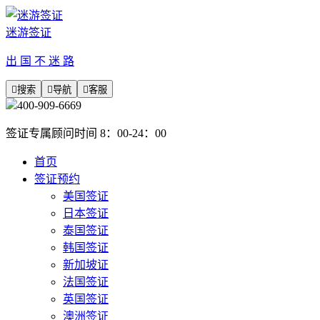
迷游签证
出 国 不 迷 路

搜索

导航

客服
400-909-6669
签证专属顾问时间 8：00-24：00
首页
签证预约
美国签证
日本签证
泰国签证
韩国签证
新加坡证
法国签证
英国签证
澳洲签证