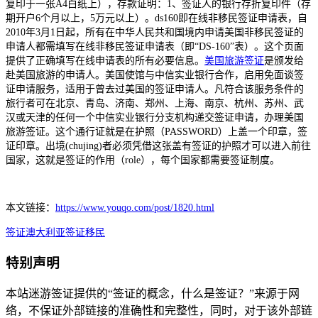
复印于一张A4白纸上），存款证明：1、签证人的银行存折复印件（存
期开户6个月以上，5万元以上）。ds160即在线非移民签证申请表，自
2010年3月1日起，所有在中华人民共和国境内申请美国非移民签证的
申请人都需填写在线非移民签证申请表（即“DS-160”表）。这个页面
提供了正确填写在线申请表的所有必要信息。
美国旅游签证
是颁发给
赴美国旅游的申请人。美国使馆与中信实业银行合作，启用免面谈签
证申请服务，适用于曾去过美国的签证申请人。凡符合该服务条件的
旅行者可在北京、青岛、济南、郑州、上海、南京、杭州、苏州、武
汉或天津的任何一个中信实业银行分支机构递交签证申请，办理美国
旅游签证。这个通行证就是在护照（PASSWORD）上盖一个印章，签
证印章。出境(chujing)者必须凭借这张盖有签证的护照才可以进入前往
国家，这就是签证的作用（role），每个国家都需要签证制度。
本文链接：
https://www.youqo.com/post/1820.html
签证
澳大利亚签证
移民
特别声明
本站迷游签证提供的“签证的概念，什么是签证？”来源于网
络，不保证外部链接的准确性和完整性，同时，对于该外部链