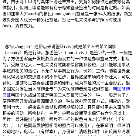
过，由于网上申请的具体细则还未推出，究竟如何操作还需要等待具
体指引，但网上申请能够有利于缩短签证签出的时间是肯定的。如美
国和加拿大(Canada)的移民(immigration)签证是一张A4大的纸张，新加
坡对外国人也发一种另纸签证，签证一般来说须与护照同时使用
(use)，方有效力。
总结(zǒng jié)：通俗点来说签证(visa)就是某个人去某个国家
（country）的通行证。旅游签证（tourist visa）是签证的一种，一般是
为了方便游客而开发旅游资源而设立的一种快速办理签证方式，相应
的，受限制也大，一般来说有效期和停留期都较短，且只能够用来从
事旅游相关的活动，不允许从事商业行为，例如：工作。随着世界全
球化得发展和交通技术的不断进步，世界旅游市场的不断壮大，可以
预见，旅游签证变得更加普遍和便利，成为签证的又一主要形式，很
多国家为促进当地旅游业专门为来访旅游者颁发旅游签证。
韩国旅游
签证
韩国个人旅游签证是韩国三大签证签证中的一种，一般是为了方
便游客而开发旅游资源而设立的一种快速办理签证方式，相应的，受
限制也大，一般来说有效期和停留期都较短，且只能够用来从事旅游
相关的活动。所需材料：护照：护照有效期至少保证有六个月以上，
照片：最好提供与护照上照片不一样的彩色白底2寸近照1张（半年
内），（若是同新发护照相同的照片可以使用），在职证明：须注明
公司地址，电话。（有样本），身份证：清晰复印件（正反面都清晰