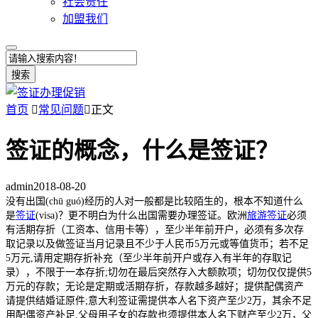
社会责任
加盟我们
搜索
首页

常见问题

正文
签证的概念，什么是签证？
admin
2018-08-20
没有出国(chū guó)经历的人对一般都是比较陌生的，根本不知道什么
是
签证
(visa)？更不明白为什么出国需要办理签证。欧洲
旅游签证
必须
有活期存折（工资本、信用卡等），至少半年前开户，必须有多次存
取记录以及做签证当月记录且不少于人民币5万元或等值货币；若不足
5万元,请用定期存折补充（至少半年前开户或存入有半年的存取记
录），不限于一本存折;切勿在最后突然存入大额款项；切勿仅仅提供5
万元的存款；无论是定期或活期存折，存款越多越好；提供配偶资产
请提供结婚证原件;意大利签证需提供本人名下资产至少2万，其余不足
用配偶资产补足.父母用子女的存款也须提供本人名下财产至少2万，父