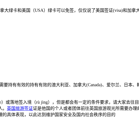
上没写加拿大绿卡和美国（USA）绿卡可以免签，仅仅说了美国签证(visa)和加
gov.tr/en/，需要持有有效的持有有效的澳大利亚、加拿大(Canada)、爱尔兰、
isa free）或落地签入境（rù jìng），但是都会有一定的条件要求，请大家去往目
人。
英国旅游签证
证是他国的个人或者团体前往英国旅游观光所需要办理
理的具体表现，以此达到维护国家安全及国内社会秩序的目的