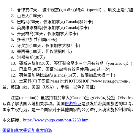
1、菲律宾(7天， 这个规定(guī dìng)特殊（special），明文
2、百慕大(180天)
3、巴哈马(30天，仅限加拿大(Canada)枫叶卡)
4、英属维珍群岛(仅限加拿大(Canada)绿卡)
5、开曼群岛(30天，仅限加拿大绿卡)
6、多米尼加共和国(30天)
7、牙买加(180天，仅限加拿大枫叶卡)
8、墨西哥(180天，但仅限枫叶卡)
9、洪都拉斯(30天)
10、哥斯达黎加(30天，签证剩余至少三个月有效期（yǒu xiào qī）)
11、巴拿马(30天，签证(visa)需有效且使用(use)过一次)
12、荷兰属加勒比岛屿(islands)(14天，仅限加拿大枫叶卡)
13、土耳其(电子签证(visa) httPHOTOSHOP://www.evisa.
兰、英国(.uk)，美国（USA），申根，以色列签证)
注意(attention)：虽然持有加拿大(Canada)签证(visa)可免签（V
认真了解该国入境相关事项。美国
旅游签证
是颁发给赴美国旅游的申请
国家主权行为，是一个国家对于其他国家的公民进行入境实施控制和管
本文链接：
https://www.youqo.com/post/2269.html
签证
加拿大签证
加拿大旅游