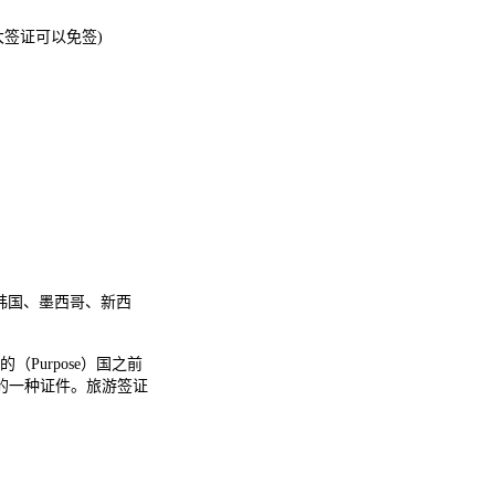
拿大签证可以免签)
日本、韩国、墨西哥、新西
的（Purpose）国之前
的一种证件。旅游签证