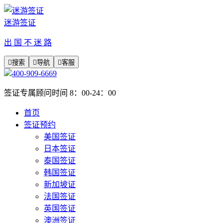
迷游签证
出 国 不 迷 路

搜索

导航

客服
400-909-6669
签证专属顾问时间 8：00-24：00
首页
签证预约
美国签证
日本签证
泰国签证
韩国签证
新加坡证
法国签证
英国签证
澳洲签证