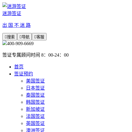
迷游签证
出 国 不 迷 路

搜索

导航

客服
400-909-6669
签证专属顾问时间 8：00-24：00
首页
签证预约
美国签证
日本签证
泰国签证
韩国签证
新加坡证
法国签证
英国签证
澳洲签证