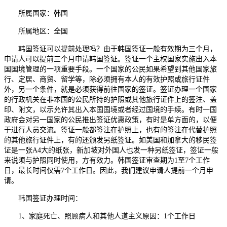
所属国家：韩国
所属地区：全国
韩国签证可以提前处理吗？由于韩国签证一般有效期为三个月，
申请人可以提前三个月申请韩国签证。签证一个主权国家实施出入本
国国境管理的一项重要手段。一个国家的公民如果希望到其他国家旅
行、定居、商贸、留学等，除必须拥有本人的有效护照或旅行证件
外，另一个条件，就是必须获得前往国家的签证。签证办理一个国家
的行政机关在非本国的公民所持的护照或其他旅行证件上的签注、盖
印、附文，以示允许其出入本国国境或者经过国境的手续。有时一国
政府会对另一国家的公民推出签证优惠政策，有时是单方面的，以便
于进行人员交流。签证一般都签注在护照上，也有的签注在代替护照
的其他旅行证件上，有的还颁发另纸签证。如美国和加拿大的移民签
证是一张A4大的纸张，新加坡对外国人也发一种另纸签证，签证一般
来说须与护照同时使用，方有效力。韩国签证审查期为1至7个工作
日，最长时间仅需7个工作日。因此，我们建议申请人提前一个月申
请。
韩国签证办理时间：
1、家庭死亡、照顾病人和其他人道主义原因：1个工作日