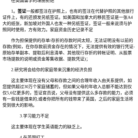
在英国留学的理由拒绝
1。
签证
一般都签注在护照上，也有的签注在代替护照的其他旅行
证件上，有的还颁发另纸签证。如美国和加拿大的移民签证是一张A4
大的纸张，新加坡对外国人也发一种另纸签证，签证一般来说须与护
照同时使用，方有效力。家庭资金历史记录不足
作为担保提供的存单/存折的存款时间太短，无法证明没有以前的
存款(例如，在你存款前资金存在的情况下，无法提供有效的银行凭证-
原始存单副本、提取后利息清单、其他现行存折的转帐证明、从股票
市场提款的说明或资金筹集收据、提款凭证)；
2.研究将会给你的家庭带来沉重的经济负担
这主要体现在没有父母和存款之间的合理年收入由关系提供，如
您提供超过30万个家庭储蓄的，但如果父母的年收入总额不能达到仅
仅5,6亿更多的，签证官员说，父母没有提供这么多存款的能力，必须
有一些钱是借来的;或者你把所有的钱带来了英国，之后的家庭生活将
受到很大的影响。
3.学习能力不足
这主要体现在学生英语能力的缺乏上。
4.在英国打工