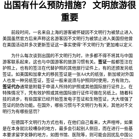
出国有什么预防措施？ 文明旅游很
重要
前段时间，一名来自上海的游客被怀疑因不文明行为被禁止进入
美国虽然官方后来声称这名游客因不文明行为被禁止进入美国但他曾
在美国活动并多次更新签证这一事实使得“不文明行为”更加难以定义.
为什么每次谈到出国的不文明行为时，许多都不得不将其与中国
游客联系起来，这也与中国游客的旅游习惯有关。
签证
一般都签注在
护照上，也有的签注在代替护照的其他旅行证件上，有的还颁发另纸
签证。如美国和加拿大的移民签证是一张A4大的纸张，新加坡对外国
人也发一种另纸签证，签证一般来说须与护照同时使用，方有效力。
签证代办
通常是附载于申请人所持的护照或其他国际旅行证件上。在
特殊情况下，凭有效护照或其他国际旅行证件可做在另纸上。随着科
技的进步，有些国家已经开始签发电子签证和生物签证，大大增强了
签证的防伪功能。在国外，哪些习惯与不文明行为有关，其他对不文
明行为有哪些惩罚？
在德国不文明行为方式也有，在他们自己看来，大声喧哗，如果
是在本身就比较嘈杂的地方，最多会引起别人侧目，而在进行一些基
本要求留学安静的地方，如图书馆、医院等，则可能会因扰乱中国公