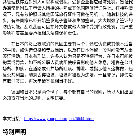
共管理秩序或对别人可以构成骚扰，受到企业相应经济处罚。
签证代
办
通常是附载于申请人所持的护照或其他国际旅行证件上。在特殊情
况下，凭有效护照或其他国际旅行证件可做在另纸上。随着科技的进
步，有些国家已经开始签发电子签证和生物签证，大大增强了签证的
防伪功能。乱涂乱画可因损坏文物或他人物件受到行政处罚，其严重
影响程度甚至要承担相关法律保护责任。
在日本的签证被取消的原因主要有两个：通过伪造或其他不适当
的手段，如伪造资格和专业简历，以及在日本停留一段时间没有从事
签证活动。日本有刑法，许多人认为只是不道德行为，在日本可能被
拘留或罚款，如不听公职人员劝阻使噪音影响他人休息，粗鲁在公共
场所、排队，在道路或公共场所吐痰、排泄、或指示他人这样做，违
反公共利益，随意丢弃垃圾、垃圾将被视为违法，一旦登记，即使没
有取消签证，再次申请签证相当不好。
德国和日本只是两个例子，每个都有自己的规则，所以人们出国
必须遵守当地的规则，文明玩耍。
本文链接：
https://www.youqo.com/post/6644.html
特别声明