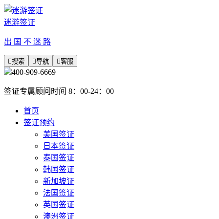
迷游签证
出 国 不 迷 路

搜索

导航

客服
400-909-6669
签证专属顾问时间 8：00-24：00
首页
签证预约
美国签证
日本签证
泰国签证
韩国签证
新加坡证
法国签证
英国签证
澳洲签证