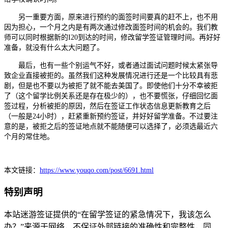
另一重要方面，原来进行预约的面签时间要真的赶不上，也不用
因为担心，一个月之内是有两次通过修改面签时间的机会的。我们教
师可以同时根据新的I20到达的时间，修改留学签证管理时间。再好好
准备，就没有什么太大问题了。
最后，也有一些个别运气不好，或者通过面试问题时候太紧张导
致企业直接被拒的。虽然我们这种发展情况进行还是一个比较具有悲
剧，但是也不要以为被拒了就不能去美国了。即使他们十分不幸被拒
了（这个留学比例关系还是存在极少的），也不要慌张，仔细回忆面
签过程，分析被拒的原因，然后在签证工作状态信息更新教育之后
（一般是24小时），赶紧重新预约签证，并好好留学准备。不过要注
意的是，被拒之后的签证地点就不能随便可以选择了，必须选最近六
个月的常住地。
本文链接：
https://www.youqo.com/post/6691.html
特别声明
本站迷游签证提供的“在留学签证的紧急情况下，我该怎么
办？”来源于网络，不保证外部链接的准确性和完整性，同