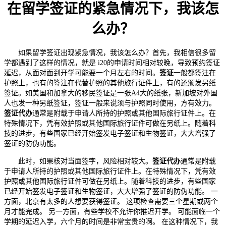
在留学签证的紧急情况下，我该怎
么办？
如果留学签证出现紧急情况，我该怎么办？首先，我相信很多留
学都遇到了这样的情况，就是 i20的申请时间相对较晚，导致预约签证
延迟，从面对面到开学可能要一个月左右的时间。
签证
一般都签注在
护照上，也有的签注在代替护照的其他旅行证件上，有的还颁发另纸
签证。如美国和加拿大的移民签证是一张A4大的纸张，新加坡对外国
人也发一种另纸签证，签证一般来说须与护照同时使用，方有效力。
签证代办
通常是附载于申请人所持的护照或其他国际旅行证件上。在
特殊情况下，凭有效护照或其他国际旅行证件可做在另纸上。随着科
技的进步，有些国家已经开始签发电子签证和生物签证，大大增强了
签证的防伪功能。
此时，如果核对当面签字，风险相对较大。
签证代办
通常是附载
于申请人所持的护照或其他国际旅行证件上。在特殊情况下，凭有效
护照或其他国际旅行证件可做在另纸上。随着科技的进步，有些国家
已经开始签发电子签证和生物签证，大大增强了签证的防伪功能。 一
方面，北京有太多的人想要获得签证。 这项检查需要三个星期或两个
月才能完成。 另一方面，有些学校不允许你推迟开学。 可能面临一个
学期的延迟入学，六个月的时间是非常宝贵的啊。 在这种情况下，我