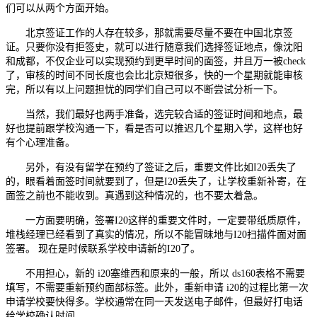
们可以从两个方面开始。
北京签证工作的人存在较多，那就需要尽量不要在中国北京签
证。只要你没有拒签史，就可以进行随意我们选择签证地点，像沈阳
和成都，不仅企业可以实现预约到更早时间的面签，并且万一被check
了，审核的时间不同长度也会比北京短很多，快的一个星期就能审核
完，所以有以上问题担忧的同学们自己可以不断尝试分析一下。
当然，我们最好也两手准备，选完较合适的签证时间和地点，最
好也提前跟学校沟通一下，看是否可以推迟几个星期入学，这样也好
有个心理准备。
另外，有没有留学在预约了签证之后，重要文件比如I20丢失了
的，眼看着面签时间就要到了，但是I20丢失了，让学校重新补寄，在
面签之前也不能收到。真遇到这种情况的，也不要太着急。
一方面要明确，签署I20这样的重要文件时，一定要带纸质原件，
堆栈经理已经看到了真实的情况，所以不能冒昧地与I20扫描件面对面
签署。 现在是时候联系学校申请新的I20了。
不用担心，新的 i20塞维西和原来的一般，所以 ds160表格不需要
填写，不需要重新预约面部标签。此外，重新申请 i20的过程比第一次
申请学校要快得多。学校通常在同一天发送电子邮件，但最好打电话
给学校确认时间。