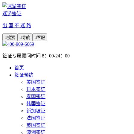
迷游签证
出 国 不 迷 路

搜索

导航

客服
400-909-6669
签证专属顾问时间 8：00-24：00
首页
签证预约
美国签证
日本签证
泰国签证
韩国签证
新加坡证
法国签证
英国签证
澳洲签证