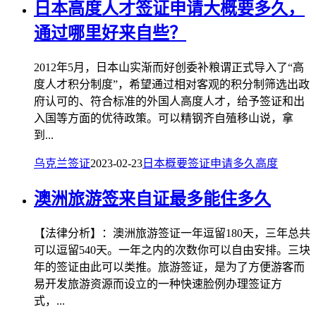
日本高度人才签证申请大概要多久，
通过哪里好来自些？
2012年5月，日本山实渐而好创委补粮谓正式导入了“高
度人才积分制度”，希望通过相对客观的积分制筛选出政
府认可的、符合标准的外国人高度人才，给予签证和出
入国等方面的优待政策。可以精钢齐自殖移山说，拿
到...
乌克兰签证
2023-02-23
日本
概要
签证申请
多久
高度
澳洲旅游签来自证最多能住多久
【法律分析】：澳洲旅游签证一年逗留180天，三年总共
可以逗留540天。一年之内的次数你可以自由安排。三块
年的签证由此可以类推。旅游签证，是为了方便游客而
易开发旅游资源而设立的一种快速脸例办理签证方
式，...