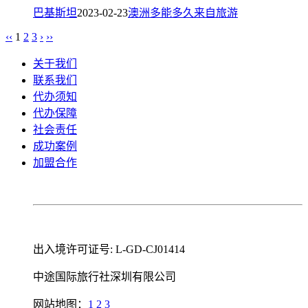
巴基斯坦
2023-02-23
澳洲
多能
多久
来自
旅游
‹‹
1
2
3
›
››
关于我们
联系我们
代办须知
代办保障
社会责任
成功案例
加盟合作
出入境许可证号: L-GD-CJ01414
中途国际旅行社深圳有限公司
网站地图：
1
2
3