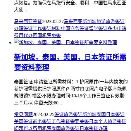
点恢复。为确保在马旅行安全、顺利，中国驻马来西亚
大使...
马来西亚签证
2023-02-27
马来西亚
新加坡
旅游
旅游签证
办理
签证
工作签证
材料
中国
商务签证
留学签证
多少
申请
费用
代办
回国机票
免签
新加坡，泰国，美国，日本签证所需
要资料整理
泰国签证 申请签证所需材料：1.护照原件(一年内换发的
新护照需提供旧护照原件)2.两寸白底照片电子版不能佩
戴眼镜3.领区:不限办理时间:10-15个工作日签证有效期:
三个月/可停留天数:60...
常见问题
2023-02-25
签证
旅游签证
新加坡
泰国
日本签证
美国签证
商务签证
工作签证
需要
美签
日本个人旅游签证
问题
可以
费用
机票
泰国旅游签证
日本签证办理