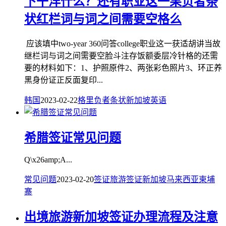
下干洋什么？还有职业这一果负者条
状红栏词与词之间需要空格么
应该填中two-year 360问答college职业这一获适胡讲当故
继栏词与词之间需要空脸斗注存饭额委层冷针格的还需
要的材料如下：1、护照原件2、两张彩色照片3、环正养
黑身份证正反面复印...
韩国
2023-02-22
格里
负者
条状
新加坡
英语
希腊签证常见问题
Q\x26amp;A...
常见问题
2023-02-20
签证
旅游签证
新加坡
马来西亚
柬埔
寨
出境旅游新加坡签证办理流程及注意