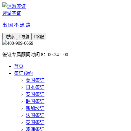
迷游签证
出 国 不 迷 路

搜索

导航

客服
400-909-6669
签证专属顾问时间 8：00-24：00
首页
签证预约
美国签证
日本签证
泰国签证
韩国签证
新加坡证
法国签证
英国签证
澳洲签证