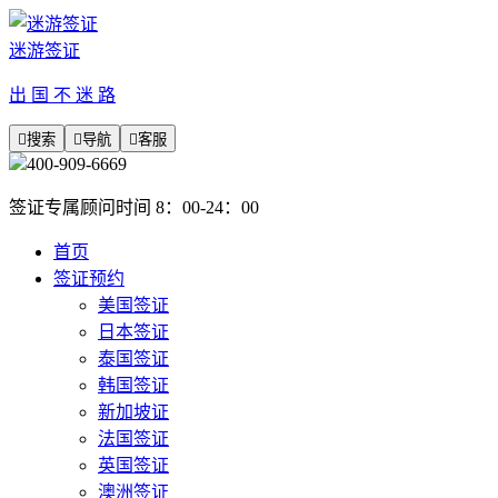
迷游签证
出 国 不 迷 路

搜索

导航

客服
400-909-6669
签证专属顾问时间 8：00-24：00
首页
签证预约
美国签证
日本签证
泰国签证
韩国签证
新加坡证
法国签证
英国签证
澳洲签证