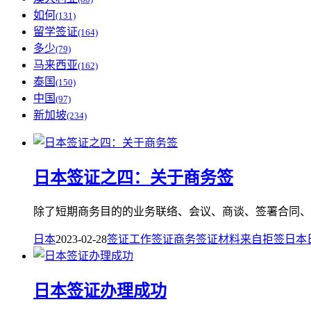
如何
(131)
留学签证
(164)
多少
(79)
马来西亚
(162)
泰国
(150)
中国
(97)
新加坡
(234)
日本签证之四：关于商务签
除了短期商务目的的业务联络、会议、商谈、签署合同、售
日本
2023-02-28
签证
工作签证
商务签证
材料
来自
拒签
日本
日本签证办理成功