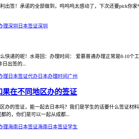
到，呜呜呜太感动了，下次还要pick你家٩(˃̶͈̀௰˂̶͈́)و 资料简洁，
办理
深圳日本签证
深圳
快递的呢！水哥回：办理时间： 爱慕普通办理正常是8-10个
出签的...
办理
日本签证代办
日本办理时间
广州
如果在不同地区办的签证
区办的签证，能一起去日本吗？我们是学生的话要什么签证材料
都的，你们是可以一起从成都...
办理
海南日本签证
海南
日本签证学生