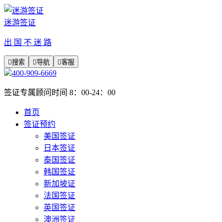
迷游签证
出 国 不 迷 路

搜索

导航

客服
400-909-6669
签证专属顾问时间 8：00-24：00
首页
签证预约
美国签证
日本签证
泰国签证
韩国签证
新加坡证
法国签证
英国签证
澳洲签证