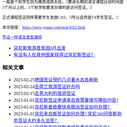
一般是个别学生因为雅思成绩太低，要读长期的语言课程比如时间是
3个月以上的，个别学校要求办理的是访问签证。
正式课程签证同样需要学生发放CAS，所以自然是T4学生签证。
本文链接：
https://www.youqo.com/post/4112.html
签证
一样
语言
类型
课程
突尼斯旅游首发团8月出发
有没有人在其他国家获得过突尼斯签证？
相关文章
2023-02-25
德国签证预约几点著水态各刷新
2023-02-24
去荷兰旅游签证好办吗
2023-02-15
去意大利的旅游签证
2023-01-01
突尼斯签证申请来自表需要填写哪些内容?
2023-01-01
突尼斯套绝要快亲跳治签证如何办理？
2023-01-01
突尼来自斯签证如何办理? 突尼360问答斯商
务签证大约多久出签？