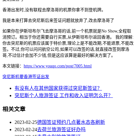
香港出发时,没有联程去摩洛哥的机票你拿不到登机牌。
我是本来打算去突尼斯后来签证问题就放弃了,改去摩洛哥了
如果你在伊斯坦布尔飞去摩洛哥的话,前一个机票就是No Show,全程取
消预订。相当于你还需要自行买票,从伊斯坦布尔返回香港。 我的理解:
你去突尼斯的机票应该属于特价票,理论上是不能改期,不能退票,不能改
签。不过,你可以问问航空公司,如果可以改签的话,就直接改签到摩洛
哥,不过估计会加不少钱,但是这应该算是最好的解决方案了。
本文链接：
https://www.youqo.com/post/7005.html
突尼斯
机要
香港
签证
出发
有没有人在其他国家获得过突尼斯签证？
突尼斯个人旅游签证 工作和收入证明怎么开？
相关文章
2023-02-25
德国签证预约几点著水态各刷新
2023-02-24
去荷兰旅游签证好办吗