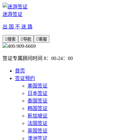
迷游签证
出 国 不 迷 路

搜索

导航

客服
400-909-6669
签证专属顾问时间 8：00-24：00
首页
签证预约
美国签证
日本签证
泰国签证
韩国签证
新加坡证
法国签证
英国签证
澳洲签证