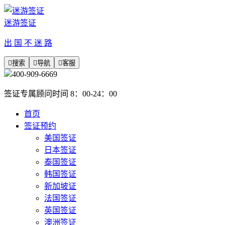
迷游签证
出 国 不 迷 路

搜索

导航

客服
400-909-6669
签证专属顾问时间 8：00-24：00
首页
签证预约
美国签证
日本签证
泰国签证
韩国签证
新加坡证
法国签证
英国签证
澳洲签证