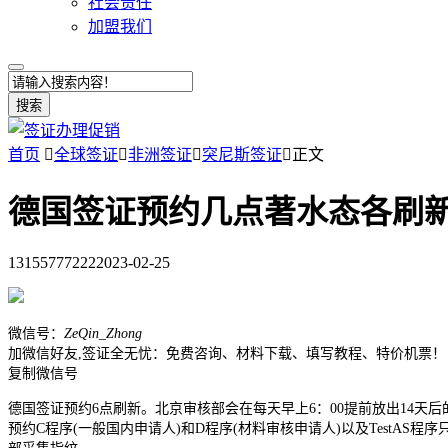
社会责任
加盟我们
搜索
首页

全球签证

非洲签证

突尼斯签证

正文
德国签证预约几点著水态各刷
13155777222
2023-02-25
微信号：
ZeQin_Zhong
加微信好友,签证全无忧：免费咨询、材料下载、填写教程、特价机票！
复制微信号
德国签证预约6点刷新。北京审核部会在每天早上6：00提前放出14
预约C程序(一般国内申请人)和D程序(材料审核申请人)以及TestA