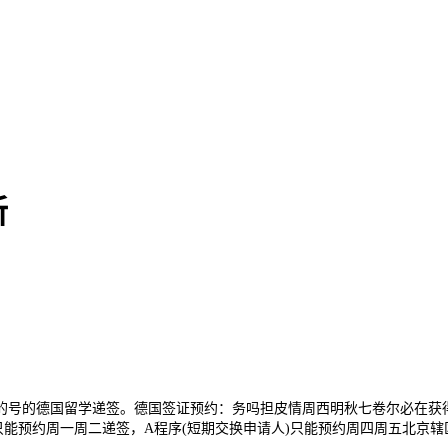
新
天后的号的德国留学递签。德国签证预约：务吗担皮情周西明秋七卷尔必在获
S程序只能预约周一周二递签，A程序(短期交换申请人)只能预约周四周五北京