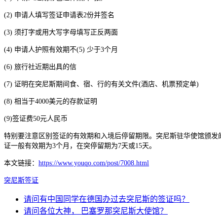
(2) 申请人填写签证申请表2份并签名
(3) 须打字或用大写字母填写正反两面
(4) 申请人护照有效期不(5) 少于3个月
(6) 旅行社近期出具的信
(7) 证明在突尼斯期间食、宿、行的有关文件(酒店、机票预定单)
(8) 相当于4000美元的存款证明
(9)签证费50元人民币
特别要注意区别签证的有效期和入境后停留期限。突尼斯驻华使馆颁发的商
证一般有效期为3个月，在突停留期为7天或15天。
本文链接：
https://www.youqo.com/post/7008.html
突尼斯
签证
请问有中国同学在德国办过去突尼斯的签证吗？
请问各位大神， 巴塞罗那突尼斯大使馆？