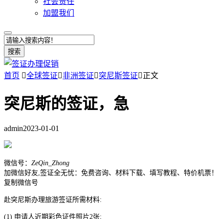
社会责任
加盟我们
搜索
首页

全球签证

非洲签证

突尼斯签证

正文
突尼斯的签证，急
admin
2023-01-01
微信号：
ZeQin_Zhong
加微信好友,签证全无忧：免费咨询、材料下载、填写教程、特价机票！
复制微信号
赴突尼斯办理旅游签证所需材料:
(1) 申请人近期彩色证件照片2张;