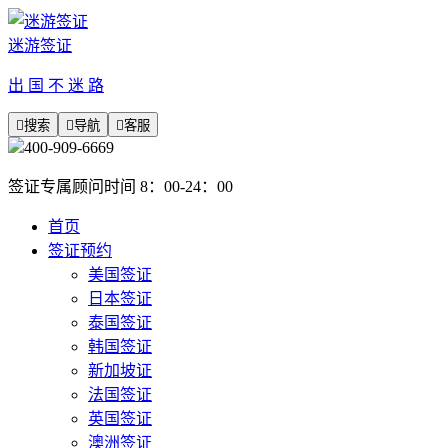
迷游签证
出 国 不 迷 路

搜索

导航

客服
400-909-6669
签证专属顾问时间 8：00-24：00
首页
签证预约
美国签证
日本签证
泰国签证
韩国签证
新加坡证
法国签证
英国签证
澳洲签证