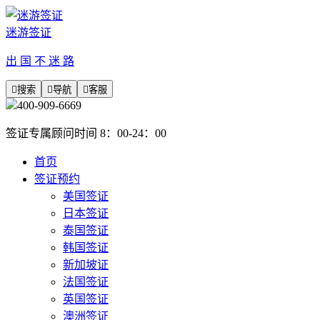
迷游签证
出 国 不 迷 路

搜索

导航

客服
400-909-6669
签证专属顾问时间 8：00-24：00
首页
签证预约
美国签证
日本签证
泰国签证
韩国签证
新加坡证
法国签证
英国签证
澳洲签证