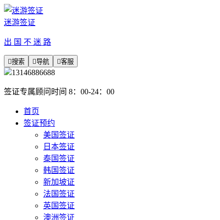
迷游签证
出 国 不 迷 路

搜索

导航

客服
13146886688
签证专属顾问时间 8：00-24：00
首页
签证预约
美国签证
日本签证
泰国签证
韩国签证
新加坡证
法国签证
英国签证
澳洲签证