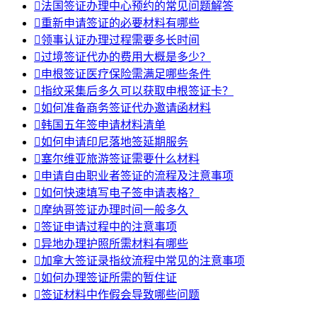

法国签证办理中心预约的常见问题解答

重新申请签证的必要材料有哪些

领事认证办理过程需要多长时间

过境签证代办的费用大概是多少？

申根签证医疗保险需满足哪些条件

指纹采集后多久可以获取申根签证卡？

如何准备商务签证代办邀请函材料

韩国五年签申请材料清单

如何申请印尼落地签延期服务

塞尔维亚旅游签证需要什么材料

申请自由职业者签证的流程及注意事项

如何快速填写电子签申请表格？

摩纳哥签证办理时间一般多久

签证申请过程中的注意事项

异地办理护照所需材料有哪些

加拿大签证录指纹流程中常见的注意事项

如何办理签证所需的暂住证

签证材料中作假会导致哪些问题