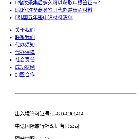

指纹采集后多久可以获取申根签证卡？

如何准备商务签证代办邀请函材料

韩国五年签申请材料清单
关于我们
联系我们
代办须知
代办保障
社会责任
成功案例
加盟合作
出入境许可证号: L-GD-CJ01414
中途国际旅行社深圳有限公司
网站地图：
1
2
3