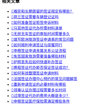
相关文章

难民和长期居留的签证规定有哪些？

荷兰签证需要车辆登记证吗

如何准备签证拒签申诉材料

马耳他签证代办所需材料清单

无房无车签证的审批时间需要多久

填写欧洲旅游签证申请表的常见问题

如何顺利申请签证与闺蜜同行

申根签证申请亲属关系公证流程

免签国家旅游需要准备哪些材料

护照丢失后如何快速补办签证

携程签证代办能否保证签证成功？

如何有效整理签证申请材料

法国签证办理中心预约的常见问题解答

重新申请签证的必要材料有哪些

领事认证办理过程需要多长时间

过境签证代办的费用大概是多少？

申根签证医疗保险需满足哪些条件