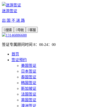
迷游签证
出 国 不 迷 路

搜索

导航

客服
13146886688
签证专属顾问时间 8：00-24：00
首页
签证预约
美国签证
日本签证
泰国签证
韩国签证
新加坡证
法国签证
英国签证
澳洲签证