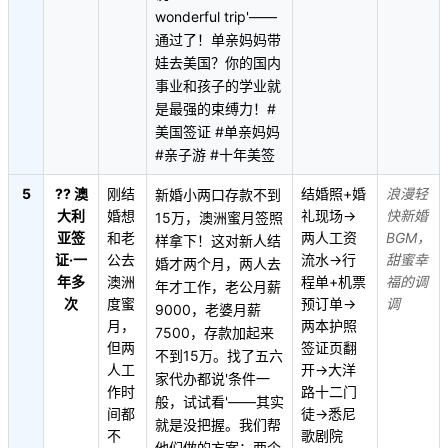
wonderful trip'——
通过了！单亲妈妈带
娃去美国？你的国内
事业和孩子的学业就
是最强的束缚力！#
美国签证 #单亲妈妈
#亲子游 #十年美签
5
?? 澳
刚结
结婚照+婚
浪漫轻
新婚小两口存款不到
大利
婚想
礼现场→
快新婚
15万，澳洲蜜月签照
亚签
和老
两人工资
BGM，
样拿下！这对新人结
证·一
公去
流水→行
甜蜜幸
婚才两个月，两人去
年多
澳洲
程单+机票
福的调
年才工作，老公月薪
次
度蜜
预订单→
调
9000，老婆月薪
月，
两本护照
7500，存款加起来
但两
签证页翻
不到15万。找了五六
人工
开→大洋
家代办都说'条件一
作时
路十二门
般，试试看'——其实
间都
徒→悉尼
就是没把握。我们帮
不
歌剧院
他们做的方案：两个