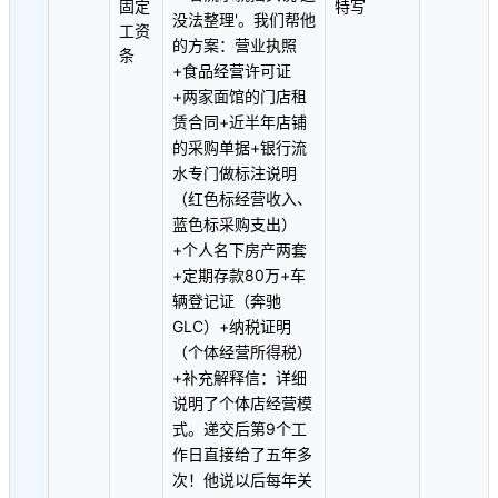
固定
特写
没法整理'。我们帮他
工资
的方案：营业执照
条
+食品经营许可证
+两家面馆的门店租
赁合同+近半年店铺
的采购单据+银行流
水专门做标注说明
（红色标经营收入、
蓝色标采购支出）
+个人名下房产两套
+定期存款80万+车
辆登记证（奔驰
GLC）+纳税证明
（个体经营所得税）
+补充解释信：详细
说明了个体店经营模
式。递交后第9个工
作日直接给了五年多
次！他说以后每年关