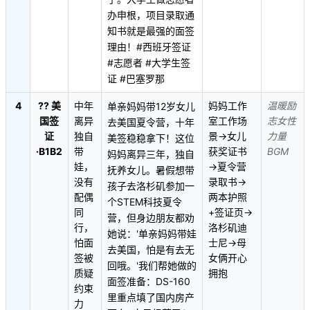
办申根，项目录取通
知书就是最强的面签
理由！#西班牙签证
#志愿者 #大学生签
证 #巴塞罗那
4
?? 美
中年
妈妈工作
温暖励
单亲妈妈带12岁女儿
国签
离异
室工作场
志女性
去美国夏令营，十年
证
独自
景→女儿
力量
美签稳稳拿下！这位
·B1B2
带
获奖证书
BGM
妈妈离异三年，独自
娃，
→夏令营
抚养女儿。暑假想带
没有
录取书→
孩子去洛杉矶参加一
配偶
两本护照
个STEM科技夏令
同
+签证页→
营，但身边朋友都劝
行，
洛杉矶迪
她说：'单亲妈妈带娃
怕面
士尼→母
去美国，怕是有去无
签被
女俩开心
回哦。'我们帮她做的
质疑
拥抱
面签准备：DS-160
约束
里重点填了国内房产
力