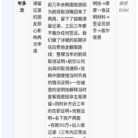
年多
滞留
明信→厚
袭感
前几年去韩国旅游因
次
记录
厚一沓证
BGM
为航班取消晚回来了
的朋
明材料→
两周，留下了超期滞
友担
签证页到
留记录，之后三年都
心影
手→首尔
不敢办任何签证。我
响再
夜景
们做了详细的前期评
次申
估后帮他走翻案路
请
线：整理当年的航班
取消证明+航空公司
出具的取消通知+驻
韩中国使馆当时开具
的情况证明+一份诚
恳的说明信解释当时
是客观原因非主观滞
留+同时补齐近三年
的在职证明+完税证
明+名下房产两套
+存款50万+出入境
记录（三年内正常出