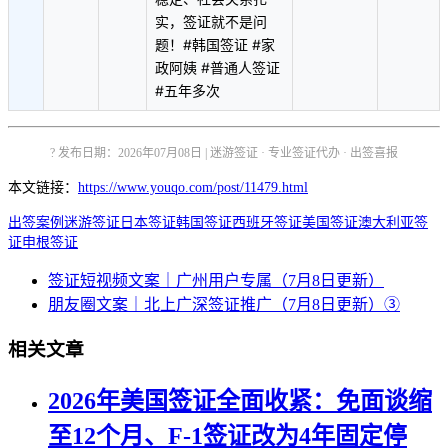
实，签证就不是问
题！#韩国签证 #家
政阿姨 #普通人签证
#五年多次
? 发布日期：2026年07月08日 | 迷游签证 · 专业签证代办 · 出签喜报
本文链接：
https://www.youqo.com/post/11479.html
出签案例
迷游签证
日本签证
韩国签证
西班牙签证
美国签证
澳大利亚签
证
申根签证
签证短视频文案｜广州用户专属（7月8日更新）
朋友圈文案｜北上广深签证推广（7月8日更新）③
相关文章
2026年美国签证全面收紧：免面谈缩
至12个月、F-1签证改为4年固定停