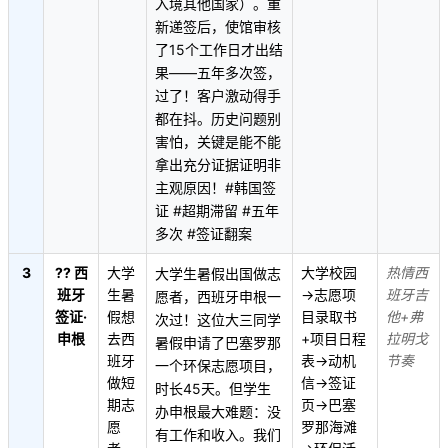
入境其他国家）。重
新递签后，使馆审核
了15个工作日才出结
果——五年多次签，
过了！客户激动得手
都在抖。历史问题别
害怕，关键是能不能
拿出充分证据证明非
主观原因！#韩国签
证 #超期滞留 #五年
多次 #签证翻案
3
?? 西
大学
大学校园
热情西
大学生暑假出国做志
班牙
生暑
→志愿项
班牙吉
愿者，西班牙申根一
签证·
假想
目录取书
他+弗
次过！这位大三同学
申根
去西
+项目日程
拉明戈
暑假申请了巴塞罗那
班牙
表→动机
节奏
一个环保志愿项目，
做短
信→签证
时长45天。但学生
期志
页→巴塞
办申根最大难题：没
愿
罗那海滩
有工作和收入。我们