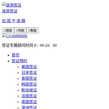
迷游签证
出 国 不 迷 路

搜索

导航

客服
13146886688
签证专属顾问时间 8：00-24：00
首页
签证预约
美国签证
日本签证
泰国签证
韩国签证
新加坡证
法国签证
英国签证
澳洲签证