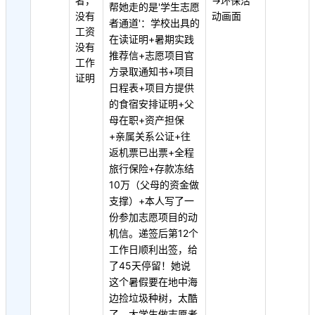
者，
→环保活
帮她走的是'学生志愿
没有
动画面
者通道'：学校出具的
工资
在读证明+暑期实践
没有
推荐信+志愿项目官
工作
方录取通知书+项目
证明
日程表+项目方提供
的食宿安排证明+父
母在职+资产担保
+亲属关系公证+往
返机票已出票+全程
旅行保险+存款冻结
10万（父母的资金做
支撑）+本人写了一
份参加志愿项目的动
机信。递签后第12个
工作日顺利出签，给
了45天停留！她说
这个暑假要在地中海
边捡垃圾种树，太酷
了。大学生做志愿者