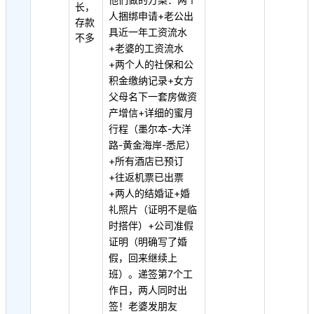
长，
人捆绑申请+老公出
存款
具近一年工资流水
不多
+老婆的工资流水
+两个人的社保和公
积金缴纳记录+女方
父母名下一套房做资
产增信+详细的蜜月
行程（墨尔本-大洋
路-黄金海岸-悉尼）
+所有酒店已预订
+往返机票已出票
+两人的结婚证+婚
礼照片（证明不是临
时搭伴）+公司准假
证明（明确写了婚
假，回来继续上
班）。递签第7个工
作日，两人同时出
签！老婆发朋友