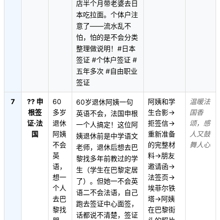
店半个月带老婆去日
本吃拉面。个体户注
意了——流水乱不
怕，怕的是不会分类
整理做说明！#日本
签证 #个体户签证 #
五年多次 #自由职业
签证
7
?? 申
60
阿姨和学
温暖法
60岁退休阿姨一句
根签
多岁
生合影→
国香
英语不会，法国申根
证·法
退休
拒签信→
颂，感
一个人搞定！这位阿
国
阿姨
重新准备
人又鼓
姨退休前是中学语文
不会
的完整材
舞人心
老师，退休后想去巴
英
料→朋友
黎找多年前教过的学
语，
邀请函→
生（学生在巴黎定居
想一
法签页→
了）。但她一不会英
个人
埃菲尔铁
语二不会法语，自己
去巴
塔→阿姨
跑去签证中心面签，
黎找
在巴黎街
话都说不清楚，签证