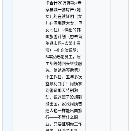
卡合计20万存款+老
家县城一套房产+她
女儿的在读证明（女
儿在深圳读大专，母
女同住）+详细的韩
国旅游计划（想去首
尔逛市场+去釜山看
海）+补充信说明：
8年家政老员工，雇
主都等她回来继续服
务。使馆递签后第7
个工作日，五年多次
签顺利到手！阿姨拿
到签证那天特别激
动，说这辈子没想到
能出国。家政阿姨普
通人也一样能出国旅
行——不管什么职
业，只要证明你工作
稳定、社会关系扎