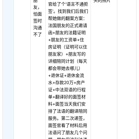
朋
头的照片
官给了个'语言不通拒
友，
签'。找到我们后我们
怕面
帮她做的翻案方案：
签时
法国朋友的正式邀请
沟通
函+朋友的法籍证明
不了
+朋友的工资单+住
房证明（证明可以住
朋友家）+朋友写的
详细陪同计划（每天
都会带她去哪儿）
+退休证+退休金流
水+存款20万+房产
证+中法双语的行程
单+翻译好的面签材
料+面签当天我们安
排了法语的翻译陪同
服务。第二次递签，
面签官看了材料后用
法语问了朋友几个问