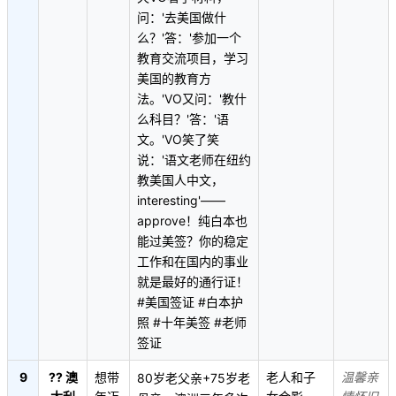
问：'去美国做什
么？'答：'参加一个
教育交流项目，学习
美国的教育方
法。'VO又问：'教什
么科目？'答：'语
文。'VO笑了笑
说：'语文老师在纽约
教美国人中文，
interesting'——
approve！纯白本也
能过美签？你的稳定
工作和在国内的事业
就是最好的通行证！
#美国签证 #白本护
照 #十年美签 #老师
签证
9
?? 澳
想带
老人和子
温馨亲
80岁老父亲+75岁老