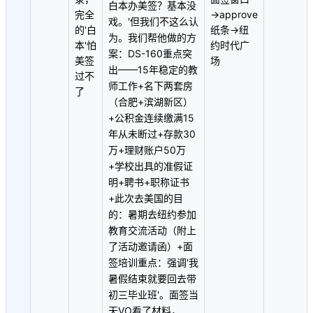
白本办美签？基本没
完全
→approve
戏。'但我们不这么认
的'白
纸条→纽
为。我们帮他做的方
本'怕
约时代广
案：DS-160重点突
美签
场
出——15年稳定的教
过不
师工作+名下两套房
了
（合肥+滨湖新区）
+公积金连续缴满15
年从未断过+存款30
万+理财账户50万
+学校出具的准假证
明+聘书+职称证书
+此次去美国的目
的：暑期去纽约参加
教育交流活动（附上
了活动邀请函）+面
签培训重点：强调'我
暑假结束就要回去带
初三毕业班'。面签当
天VO看了材料，