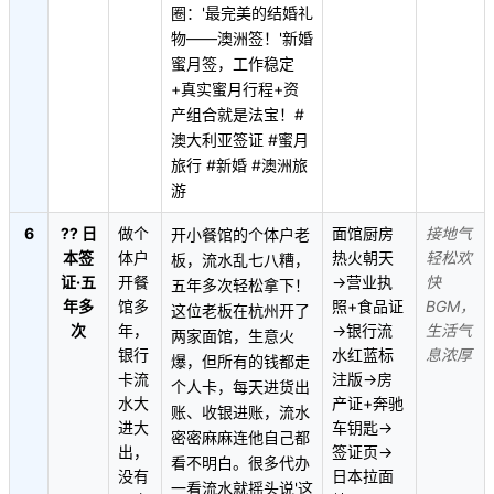
圈：'最完美的结婚礼
物——澳洲签！'新婚
蜜月签，工作稳定
+真实蜜月行程+资
产组合就是法宝！#
澳大利亚签证 #蜜月
旅行 #新婚 #澳洲旅
游
6
?? 日
做个
面馆厨房
接地气
开小餐馆的个体户老
本签
体户
热火朝天
轻松欢
板，流水乱七八糟，
证·五
开餐
→营业执
快
五年多次轻松拿下！
年多
馆多
照+食品证
BGM，
这位老板在杭州开了
次
年，
→银行流
生活气
两家面馆，生意火
银行
水红蓝标
息浓厚
爆，但所有的钱都走
卡流
注版→房
个人卡，每天进货出
水大
产证+奔驰
账、收银进账，流水
进大
车钥匙→
密密麻麻连他自己都
出，
签证页→
看不明白。很多代办
没有
日本拉面
一看流水就摇头说'这