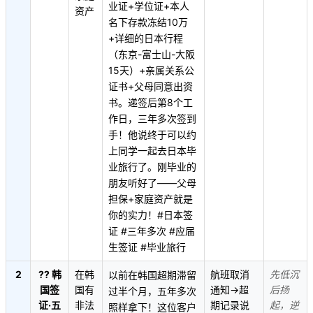
业证+学位证+本人
资产
名下存款冻结10万
+详细的日本行程
（东京-富士山-大阪
15天）+亲属关系公
证书+父母同意出资
书。递签后第8个工
作日，三年多次签到
手！他说终于可以约
上同学一起去日本毕
业旅行了。刚毕业的
朋友听好了——父母
担保+家庭资产就是
你的实力！#日本签
证 #三年多次 #应届
生签证 #毕业旅行
2
?? 韩
在韩
航班取消
先低沉
以前在韩国超期滞留
国签
国有
通知→超
后扬
过半个月，五年多次
证·五
非法
期记录说
起，逆
照样拿下！这位客户