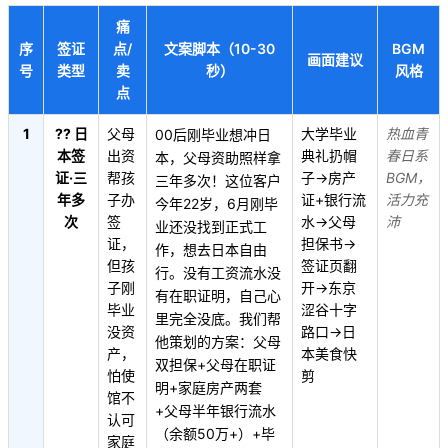
痛
序
签证
点/
文案脚本（10-30
BGM
画面建议
号
类型
卖
秒）
风格
点
1
?? 日
父母
大学毕业
热血青
00后刚毕业想冲日
本签
出资
典礼扔帽
春日系
本，父母资助照样拿
证·三
帮孩
子→房产
BGM，
三年多次！这位客户
年多
子办
证+银行流
活力充
今年22岁，6月刚毕
次
签
水→父母
沛
业还没找到正式工
证，
担保书→
作，想去日本自由
但孩
签证页翻
行。没有工资流水没
子刚
开→东京
有在职证明，自己心
毕业
涩谷十字
里完全没底。我们帮
没资
路口→日
他策划的方案：父母
产，
本美食快
双担保+父母在职证
怕使
剪
明+家庭房产两套
馆不
+父母半年银行流水
认可
（余额50万+）+毕
家庭