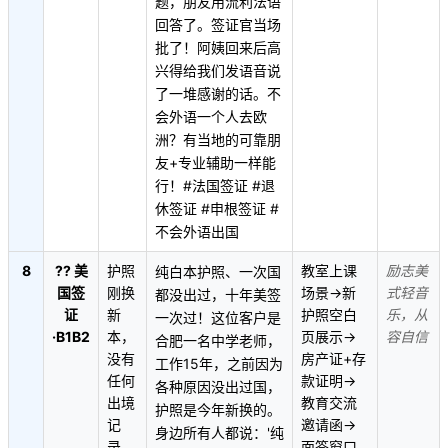
题，朋友用流利法语
回答了。签证官当场
批了！阿姨回来后高
兴得给我们发语音说
了一堆感谢的话。不
会外语一个人去欧
洲？有当地的可靠朋
友+专业辅助一样能
行！#法国签证 #退
休签证 #申根签证 #
不会外语出国
8
?? 美
护照
教室上课
励志美
纯白本护照、一次国
国签
刚换
场景→新
式轻音
都没出过，十年美签
证
新
护照空白
乐，从
一次过！这位客户是
·B1B2
本，
页展示→
容自信
合肥一名中学老师，
没有
房产证+存
工作15年，之前因为
任何
款证明→
各种原因没出过国，
出境
教育交流
护照是今年新换的。
记
邀请函→
身边所有人都说：'纯
录，
面签窗口