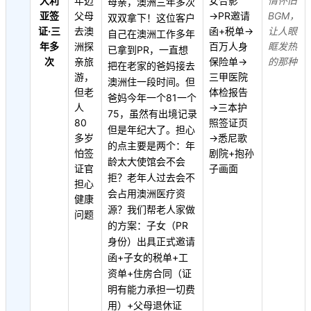
大利
年迈
女合影
情怀旧
母亲，澳洲三年多次
亚签
父母
→PR邀请
BGM，
双双拿下！这位客户
证·三
去澳
函+税单→
让人眼
自己在澳洲工作多年
年多
洲探
百万人身
眶发热
已拿到PR，一直想
次
亲旅
保险单→
的那种
把在老家的爸妈接去
游，
三甲医院
澳洲住一段时间。但
但老
体检报告
爸妈今年一个81一个
人
→三本护
75，虽然有出境记录
80
照签证页
但是年纪大了。担心
多岁
→悉尼歌
的点主要是两个：年
怕签
剧院+抱孙
龄太大使馆会不会
证官
子画面
拒？老年人过去会不
担心
会占用澳洲医疗资
健康
源？我们帮老人家做
问题
的方案：子女（PR
身份）出具正式邀请
函+子女的税单+工
资单+住房合同（证
明有能力承担一切费
用）+父母退休证