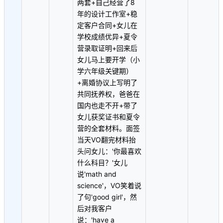
两套+自己经营了8
年的设计工作室+稳
定客户合同+女儿在
学校成绩优异+夏令
营录取证明+回来后
女儿马上要开学（小
学六年级关键期）
+离婚协议上写明了
共同抚养权，爸爸在
国内也走不开+带了
女儿获奖证书和夏令
营的全套材料。面签
当天VO翻完材料抬
头问女儿：'你最喜欢
什么科目？'女儿
说'math and
science'，VO笑着说
了句'good girl'，然
后对我客户
说：'have a