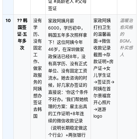
证 #高龄老人 #父母
签证
10
?? 韩
没有
家政阿姨
温暖治
家政阿姨月薪
国签
学
打扫卫生
愈风格
6000，学历初中，
证·五
历、
的温馨画
的
韩国五年多次照样拿
年多
没有
面→微信
BGM，
下！这位阿姨今年
次
固定
收款记录
朴实感
46岁，在深圳做家
工
截图→存
人
政保洁已经8年，没
作、
款证明+房
有高学历、没有正式
做家
产证→女
单位、没有固定工资
政服
儿学生证
流水。她去咨询的时
务的
→签证页→
候，好几家办签证的
阿姨
阿姨在首
直接说：'你这个条件
想办
尔景福宫
不好办。'我们帮她梳
签证
开心照片
理的方案：雇主出具
去韩
→迷游
的工作证明+8年连
国
logo
续的微信收款记录
（说明长期稳定做这
个行业）+两张银行