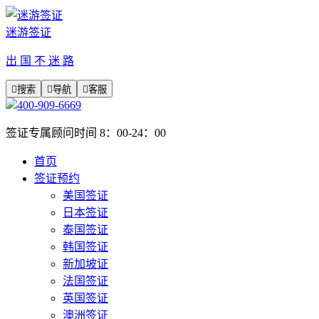
迷游签证
出 国 不 迷 路

搜索

导航

客服
400-909-6669
签证专属顾问时间 8：00-24：00
首页
签证预约
美国签证
日本签证
泰国签证
韩国签证
新加坡证
法国签证
英国签证
澳洲签证