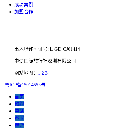
成功案例
加盟合作
出入境许可证号: L-GD-CJ01414
中途国际旅行社深圳有限公司
网站地图：
1
2
3
粤ICP备15014553号
首页
预约
电话
客服
迷游