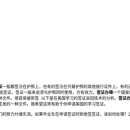
证
一般都签注在护照上，也有的签注在代替护照的其他旅行证件上，有的
另纸签证，签证一般来说须与护照同时使用，方有效力。
签证办理
一个国家
文件。很容易被拒签..以下是在美国学习的签证返回技术的分析。
签证
签发的一种文件。我希望这将有助于你申请美国的学习签证。
们的努力付诸东流。如果毕业生在申请签证时拒绝签签证，该如何处理？