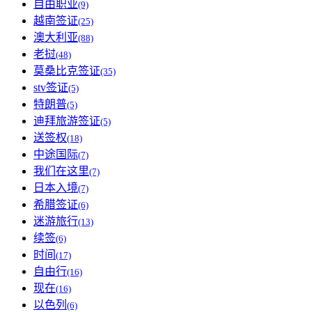
自由职业
(9)
越南签证
(25)
澳大利亚
(88)
老挝
(48)
莫桑比克签证
(35)
stv签证
(5)
特朗普
(5)
迪拜旅游签证
(5)
送签权
(18)
中途国际
(7)
我们在这里
(7)
日本入境
(7)
希腊签证
(6)
迷游旅行
(13)
续签
(6)
时间
(17)
自由行
(16)
现在
(16)
以色列
(6)