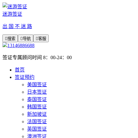
迷游签证
出 国 不 迷 路

搜索

导航

客服
13146886688
签证专属顾问时间 8：00-24：00
首页
签证预约
美国签证
日本签证
泰国签证
韩国签证
新加坡证
法国签证
英国签证
澳洲签证