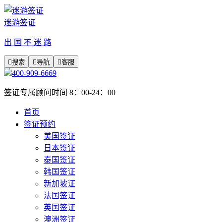
迷游签证
出 国 不 迷 路

搜索

导航

客服
400-909-6669
签证专属顾问时间 8：00-24：00
首页
签证预约
美国签证
日本签证
泰国签证
韩国签证
新加坡证
法国签证
英国签证
澳洲签证