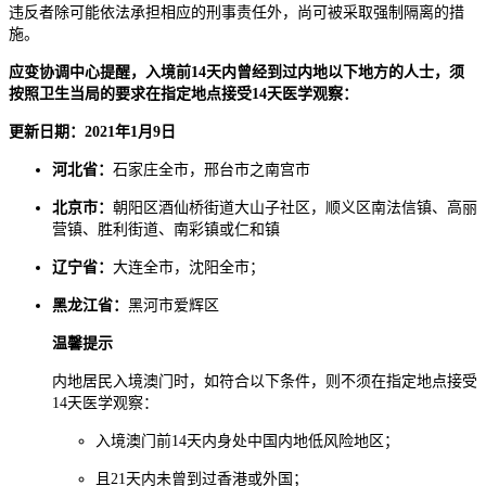
违反者除可能依法承担相应的刑事责任外，尚可被采取强制隔离的措
施。
应变协调中心提醒，入境前14天内曾经到过内地以下地方的人士，须
按照卫生当局的要求在指定地点接受14天医学观察：
更新日期：2021年1月9日
河北省：
石家庄全市，邢台市之南宫市
北京市：
朝阳区酒仙桥街道大山子社区，顺义区南法信镇、高丽
营镇、胜利街道、南彩镇或仁和镇
辽宁省：
大连全市，沈阳全市；
黑龙江省：
黑河市爱辉区
温馨提示
内地居民入境澳门时，如符合以下条件，则不须在指定地点接受
14天医学观察：
入境澳门前14天内身处中国内地低风险地区；
且21天内未曾到过香港或外国；