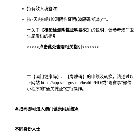
持有效入境签注；
持7天内核酸检测阴性证明(澳康码/纸本)**。
**关于
【核酸检测阴性证明要求】
的说明，请参考澳门卫
生局发出的指引
>>>>>点击此处查看相关指引<<<<<<>
**【澳门健康码】、【粤康码】的申领及转换，请通过以
下网站 https://app.ssm.gov.mo/healthPHD/或“粤省事”微信
小程序的“通关凭证”进行操作。
🔺扫码即可进入澳门健康码系统🔺
不同身份人士