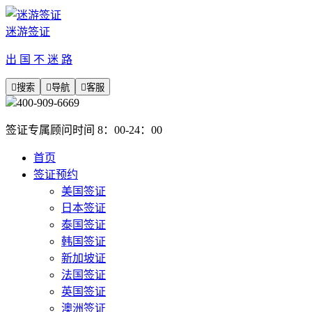
迷游签证
出 国 不 迷 路

搜索

导航

客服
400-909-6669
签证专属顾问时间 8：00-24：00
首页
签证预约
美国签证
日本签证
泰国签证
韩国签证
新加坡证
法国签证
英国签证
澳洲签证