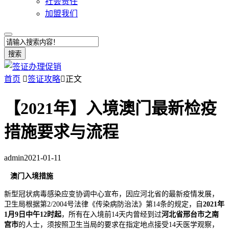
社会责任
加盟我们
搜索
首页

签证攻略

正文
【2021年】入境澳门最新检疫
措施要求与流程
admin
2021-01-11
澳门入境措施
新型冠状病毒感染应变协调中心宣布，因应河北省的最新疫情发展，
卫生局根据第2/2004号法律《传染病防治法》第14条的规定，自
2021年
1月9日中午12时起
，所有在入境前14天内曾经到过
河北省
邢台市之南
宫市
的人士，须按照卫生当局的要求在指定地点接受14天医学观察，