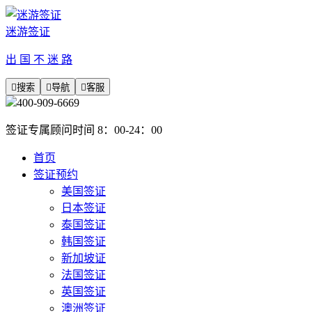
迷游签证
出 国 不 迷 路

搜索

导航

客服
400-909-6669
签证专属顾问时间 8：00-24：00
首页
签证预约
美国签证
日本签证
泰国签证
韩国签证
新加坡证
法国签证
英国签证
澳洲签证