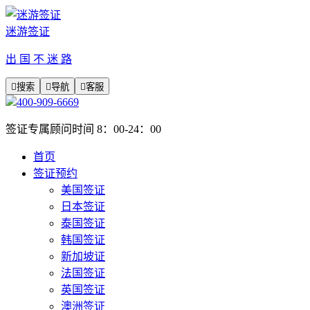
迷游签证
出 国 不 迷 路

搜索

导航

客服
400-909-6669
签证专属顾问时间 8：00-24：00
首页
签证预约
美国签证
日本签证
泰国签证
韩国签证
新加坡证
法国签证
英国签证
澳洲签证