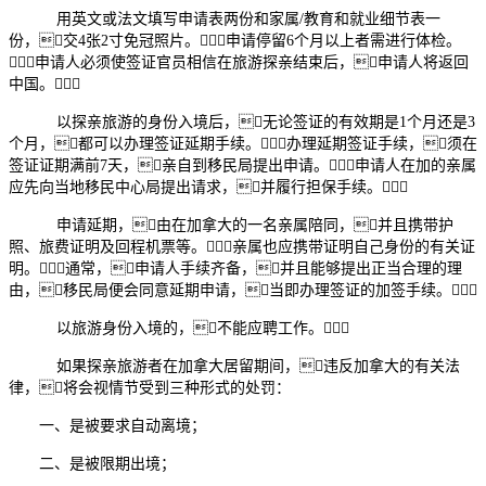
用英文或法文填写申请表两份和家属/教育和就业细节表一
份，交4张2寸免冠照片。申请停留6个月以上者需进行体检。
申请人必须使签证官员相信在旅游探亲结束后，申请人将返回
中国。
以探亲旅游的身份入境后，无论签证的有效期是1个月还是3
个月，都可以办理签证延期手续。办理延期签证手续，须在
签证证期满前7天，亲自到移民局提出申请。申请人在加的亲属
应先向当地移民中心局提出请求，并履行担保手续。
申请延期，由在加拿大的一名亲属陪同，并且携带护
照、旅费证明及回程机票等。亲属也应携带证明自己身份的有关证
明。通常，申请人手续齐备，并且能够提出正当合理的理
由，移民局便会同意延期申请，当即办理签证的加签手续。
以旅游身份入境的，不能应聘工作。
如果探亲旅游者在加拿大居留期间，违反加拿大的有关法
律，将会视情节受到三种形式的处罚：
一、是被要求自动离境；
二、是被限期出境；