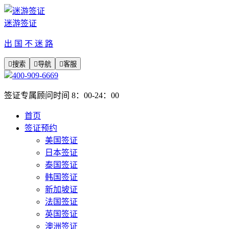
迷游签证
出 国 不 迷 路

搜索

导航

客服
400-909-6669
签证专属顾问时间 8：00-24：00
首页
签证预约
美国签证
日本签证
泰国签证
韩国签证
新加坡证
法国签证
英国签证
澳洲签证