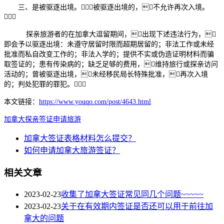
三、是被驱逐出境。被驱逐出境的，不允许再次入境。

探亲旅游者的在加拿大逗留期间，出现下述违法行为，
即会予以驱逐出境：未遵守居留时限而超期居留的；非法工作或未经
批准而私自改变工作的；非法入学的；提供不实或伪造证明材料而骗
取签证的；患有传染病的；缺乏足够的费用，维持旅行或探亲访问
活动的；曾被驱逐出境，未经移民局长特殊批准，再次入境
的；判处犯罪的罪犯。
本文链接：
https://www.youqo.com/post/4643.html
加拿大
探亲
签证
申请
旅游
加拿大签证表格材料怎么提交？
如何申请加拿大旅游签证？
相关文章
2023-02-23
收集了加拿大签证常见同几个问题~~~~~
2023-02-23
关于在有效期内签证是否还可以用于前往加
拿大的问题