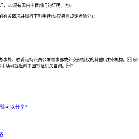
签证，须有国内主管部门的证明。
有关情况并履行下列手续(协议另有规定者除外)：
事处、驻香港特派员公署领事部或外交部授权的其他驻外机构。外
体手续可就近向中国签证机关咨询。
验可以分享？
格