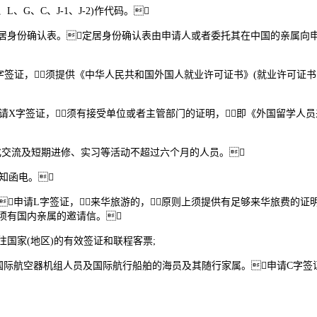
G、C、J-1、J-2)作代码。
居身份确认表。定居身份确认表由申请人或者委托其在中国的亲属向
签证，须提供《中华人民共和国外国人就业许可证书》(就业许可证
字签证，须有接受单位或者主管部门的证明，即《外国留学人员来华
交流及短期进修、实习等活动不超过六个月的人员。
知函电。
申请L字签证，来华旅游的，原则上须提供有足够来华旅费的证明
些须有国内亲属的邀请信。
国家(地区)的有效签证和联程客票;
际航空器机组人员及国际航行船舶的海员及其随行家属。申请C字签证