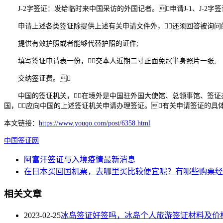
J-2字签证：发给临时来中国采访的外国记者。申请J-1、J-2字
申请上述各类签证除提供上述有关申请文件外，还须回答被询问的
提供有效护照或者能够代替护照的证件;
填写签证申请表一份，交本人近期二寸正面免冠半身照片一张;
交纳签证费。
中国的签证机关，在境外是中国驻外国大使馆、总领事馆、签证办
国，应向中国的上述签证机关申请办理签证。有关申请签证的具
本文链接：
https://www.youqo.com/post/6358.html
中国签证网
阿富汗签证与入境疫情最新消息
在日本买回国机票，去哪里买比较便宜呢？有哪些购票经
相关文章
2023-02-25
冰岛签证好签吗，冰岛个人旅游签证材料及价