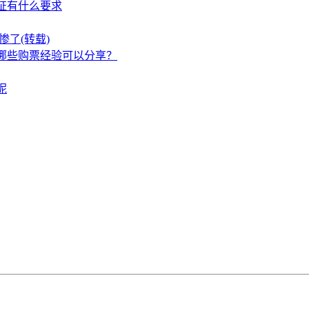
证有什么要求
了(转载)
哪些购票经验可以分享？
呢