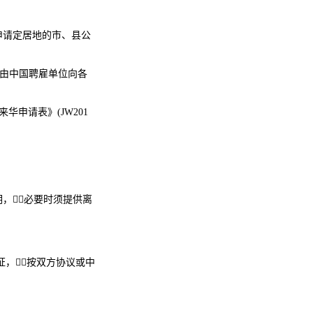
申请定居地的市、县公
书由中国聘雇单位向各
申请表》(JW201
，必要时须提供离
，按双方协议或中