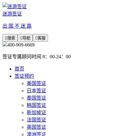
迷游签证
出 国 不 迷 路

搜索

导航

客服
400-909-6669
签证专属顾问时间 8：00-24：00
首页
签证预约
美国签证
日本签证
泰国签证
韩国签证
新加坡证
法国签证
英国签证
澳洲签证