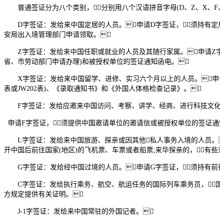
普通签证分为八个类别，分别用八个汉语拼音字母(D、Z、X、F、L、
D字签证：发给来中国定居的人员。申请D字签证，须持有定
安局出入境管理部门申请领取。
Z字签证：发给来中国任职或就业的人员及其随行家属。申请Z字
省、市劳动部门申请办理)和被授权单位的签证通知函电。
X字签证：发给来中国留学、进修、实习六个月以上的人员。申请X
表或JW202表)、《录取通知书》和《外国人体格检查记录》。
F字签证：发给应邀来中国访问、考察、讲学、经商、进行科技文化
申请F字签证，须提供中国邀请单位的邀请信或被授权单位的签证通
L字签证：发给来中国旅游、探亲或因其他私人事务入境的人员。
开中国后前往国家(地区)的飞机票、车票或者船票;来华探亲的，有
G字签证：发给经中国过境的人员。申请G字签证，须持有前往
C字签证：发给执行乘务、航空、航运任务的国际列车乘务员，国
方规定提供有关证明。
J-1字签证：发给来中国常驻的外国记者。