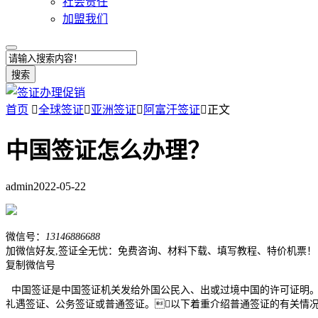
社会责任
加盟我们
搜索
首页

全球签证

亚洲签证

阿富汗签证

正文
中国签证怎么办理？
admin
2022-05-22
微信号：
13146886688
加微信好友,签证全无忧：免费咨询、材料下载、填写教程、特价机票！
复制微信号
中国签证是中国签证机关发给外国公民入、出或过境中国的许可证明。
礼遇签证、公务签证或普通签证。以下着重介绍普通签证的有关情况