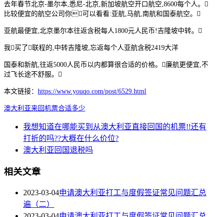
去年春节北京-墨尔本,悉尼-北京,新加坡航空开口航空,8600每个人。
比较便宜的航空公司你可以看看:亚航,马航,南航和国泰航空。
亚航最便宜,北京墨尔本往返含税每人1800元人民币!吉隆坡中转。
我买了联程的,中转吉隆坡,忘返每个人亚航含税2419大洋
国泰和新航,往返5000人民币以内都算很合适的价格。廉航更便宜,不
过飞长途不舒服。
本文链接：
https://www.youqo.com/post/6529.html
澳大利亚
来回
机票
合适
多少
我想知道在哪能买到从澳大利亚直接回国的机票!!还有
打折的吗??大概在什么价位?
澳大利亚回国退税吗
相关文章
2023-03-04
申请澳大利亚打工与度假签证常见问题汇总
遍（二）
2023-03-04
申请澳大利亚打工与度假签证常见问题汇总