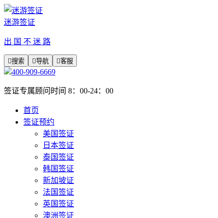
迷游签证
出 国 不 迷 路

搜索

导航

客服
400-909-6669
签证专属顾问时间 8：00-24：00
首页
签证预约
美国签证
日本签证
泰国签证
韩国签证
新加坡证
法国签证
英国签证
澳洲签证