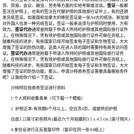
资、贸易、会议、展览、劳务等方面的实地考察或洽谈。
签证
一般都
签注在护照上，也有的签注在代替护照的其他旅行证件上，有的还颁
发另纸签证。如美国和加拿大的移民签证是一张A4大的纸张，新加坡
对外国人也发一种另纸签证，签证一般来说须与护照同时使用，方有
效力。
签证代办
通常是附载于申请人所持的护照或其他国际旅行证件
上。在特殊情况下，凭有效护照或其他国际旅行证件可做在另纸上。
随着科技的进步，有些国家已经开始签发电子签证和生物签证，大大
增强了签证的防伪功能。这类人在进入目的国时需要持有商务访问签
证。
签证代办
通常是附载于申请人所持的护照或其他国际旅行证件
上。在特殊情况下，凭有效护照或其他国际旅行证件可做在另纸上。
随着科技的进步，有些国家已经开始签发电子签证和生物签证，大大
增强了签证的防伪功能。那么，申请沙特商务签证需要具备哪些条件
呢？让我给你介绍一下签证。
沙特阿拉伯商务签证进行资料:
1.个人资料收集表单（可下载一个模板）
2. 护照正本-有效期6个月以上，空白页4页，请提供旧护照
白底3.22英寸彩色照片(最近六个月拍摄的3.5 x 4.5 cm 2英寸照片)
4.身份证进行正反面复印件（复印在同一张A4纸上）