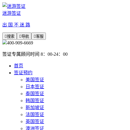
迷游签证
出 国 不 迷 路

搜索

导航

客服
400-909-6669
签证专属顾问时间 8：00-24：00
首页
签证预约
美国签证
日本签证
泰国签证
韩国签证
新加坡证
法国签证
英国签证
澳洲签证