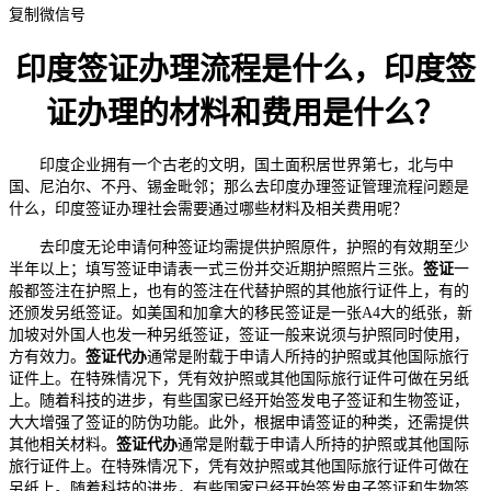
复制微信号
印度签证办理流程是什么，印度签
证办理的材料和费用是什么？
印度企业拥有一个古老的文明，国土面积居世界第七，北与中
国、尼泊尔、不丹、锡金毗邻；那么去印度办理签证管理流程问题是
什么，印度签证办理社会需要通过哪些材料及相关费用呢？
去印度无论申请何种签证均需提供护照原件，护照的有效期至少
半年以上；填写签证申请表一式三份并交近期护照照片三张。
签证
一
般都签注在护照上，也有的签注在代替护照的其他旅行证件上，有的
还颁发另纸签证。如美国和加拿大的移民签证是一张A4大的纸张，新
加坡对外国人也发一种另纸签证，签证一般来说须与护照同时使用，
方有效力。
签证代办
通常是附载于申请人所持的护照或其他国际旅行
证件上。在特殊情况下，凭有效护照或其他国际旅行证件可做在另纸
上。随着科技的进步，有些国家已经开始签发电子签证和生物签证，
大大增强了签证的防伪功能。此外，根据申请签证的种类，还需提供
其他相关材料。
签证代办
通常是附载于申请人所持的护照或其他国际
旅行证件上。在特殊情况下，凭有效护照或其他国际旅行证件可做在
另纸上。随着科技的进步，有些国家已经开始签发电子签证和生物签